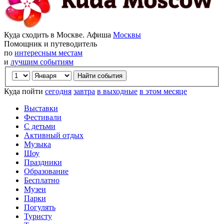
Куда сходить в Москве. Афиша
Москвы
Помощник и путеводитель
по
интересным местам
и
лучшим событиям
Куда пойти
сегодня
завтра
в выходные
в этом месяце
Выставки
Фестивали
С детьми
Активный отдых
Музыка
Шоу
Праздники
Образование
Бесплатно
Музеи
Парки
Погулять
Туристу