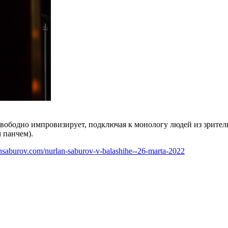
ободно импровизирует, подключая к монологу людей из зрительн
 панчем).
lansaburov.com/nurlan-saburov-v-balashihe--26-marta-2022