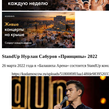
StandUp Нурлан Сабуров «Принципы» 2022
26 марта 2022 года в «Балашиха Арена» состоится StandUp ко
https://kudamoscow.ru/uploads/51800f0f03aa148fde983952033