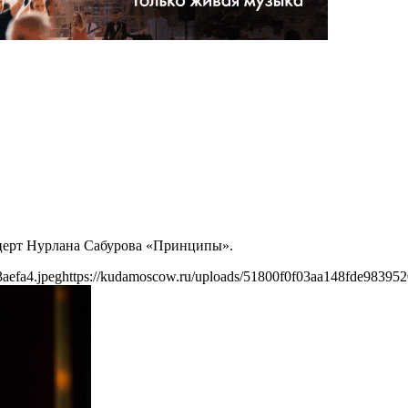
нцерт Нурлана Сабурова «Принципы».
aefa4.jpeg
https://kudamoscow.ru/uploads/51800f0f03aa148fde983952