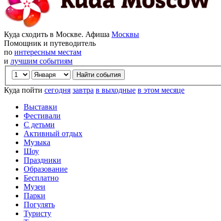
Куда сходить в Москве. Афиша
Москвы
Помощник и путеводитель
по
интересным местам
и
лучшим событиям
Куда пойти
сегодня
завтра
в выходные
в этом месяце
Выставки
Фестивали
С детьми
Активный отдых
Музыка
Шоу
Праздники
Образование
Бесплатно
Музеи
Парки
Погулять
Туристу