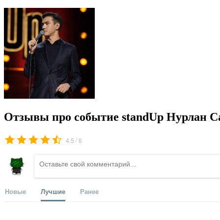
Отзывы про событие standUp Нурлан С
/
4.5
6
Новые
Лучшие
Ранее