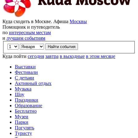
Куда сходить в Москве. Афиша
Москвы
Помощник и путеводитель
по
интересным местам
и
лучшим событиям
Куда пойти
сегодня
завтра
в выходные
в этом месяце
Выставки
Фестивали
С детьми
Активный отдых
Музыка
Шоу
Праздники
Образование
Бесплатно
Музеи
Парки
Погулять
Туристу