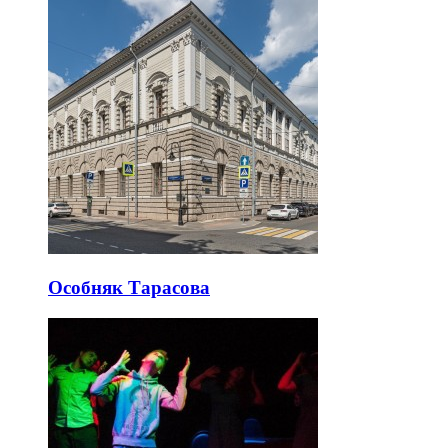
Особняк Тарасова