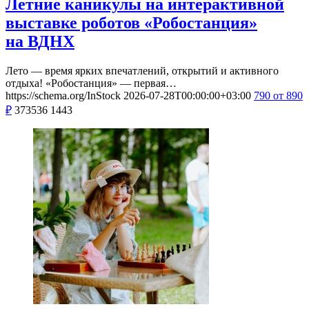
Летние каникулы на интерактивной
выставке роботов «Робостанция»
на ВДНХ
Лето — время ярких впечатлений, открытий и активного
отдыха! «Робостанция» — первая…
https://schema.org/InStock
2026-07-28T00:00:00+03:00
790
от 890
₽
373536
1443