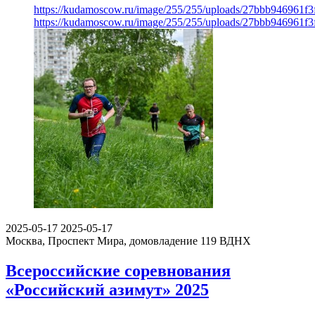
https://kudamoscow.ru/image/255/255/uploads/27bbb946961f
https://kudamoscow.ru/image/255/255/uploads/27bbb946961f
2025-05-17
2025-05-17
Москва, Проспект Мира, домовладение 119
ВДНХ
Всероссийские соревнования
«Российский азимут» 2025