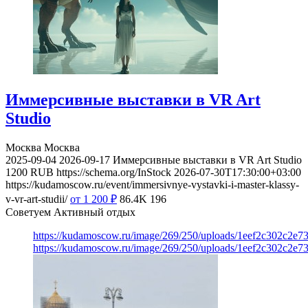
Иммерсивные выставки в VR Art
Studio
Москва
Москва
2025-09-04
2026-09-17
Иммерсивные выставки в VR Art Studio
1200
RUB
https://schema.org/InStock
2026-07-30T17:30:00+03:00
https://kudamoscow.ru/event/immersivnye-vystavki-i-master-klassy-
v-vr-art-studii/
от 1 200
₽
86.4K
196
Советуем Активный отдых
https://kudamoscow.ru/image/269/250/uploads/1eef2c302c2e7
https://kudamoscow.ru/image/269/250/uploads/1eef2c302c2e7