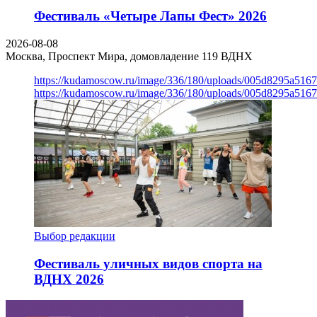
Фестиваль «Четыре Лапы Фест» 2026
2026-08-08
Москва, Проспект Мира, домовладение 119
ВДНХ
https://kudamoscow.ru/image/336/180/uploads/005d8295a516
https://kudamoscow.ru/image/336/180/uploads/005d8295a516
Выбор редакции
Фестиваль уличных видов спорта на
ВДНХ 2026