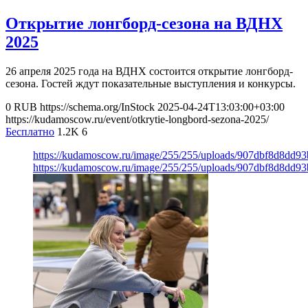
Открытие лонгборд-сезона на ВДНХ
2025
26 апреля 2025 года на ВДНХ состоится открытие лонгборд-
сезона. Гостей ждут показательные выступления и конкурсы.
0
RUB
https://schema.org/InStock
2025-04-24T13:03:00+03:00
https://kudamoscow.ru/event/otkrytie-longbord-sezona-2025/
Бесплатно
1.2K
6
https://kudamoscow.ru/image/255/255/uploads/907dbf8d8dd9
https://kudamoscow.ru/image/255/255/uploads/907dbf8d8dd9