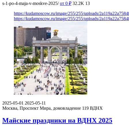
s-1-po-4-maja-v-moskve-2025/
от 0
₽
32.2K
13
https://kudamoscow.ru/image/255/255/uploads/2a119a22a758
https://kudamoscow.ru/image/255/255/uploads/2a119a22a758
2025-05-01
2025-05-11
Москва, Проспект Мира, домовладение 119
ВДНХ
Майские праздники на ВДНХ 2025