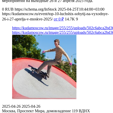
мероприятий на выходные 26 и 27 апреля 2025 года.
0
RUB
https://schema.org/InStock
2025-04-25T10:44:00+03:00
https://kudamoscow.ru/event/top-10-luchshix-sobytij-na-vyxodnye-
26-i-27-aprelja-v-moskve-2025/
от 0
₽
14.7K
9
https://kudamoscow.ru/image/255/255/uploads/502c6abca2bd
https://kudamoscow.ru/image/255/255/uploads/502c6abca2bd
2025-04-26
2025-04-26
Москва, Проспект Мира, домовладение 119
ВДНХ