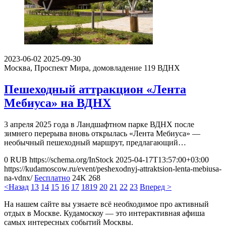
2023-06-02
2025-09-30
Москва, Проспект Мира, домовладение 119
ВДНХ
Пешеходный аттракцион «Лента
Мебиуса» на ВДНХ
3 апреля 2025 года в Ландшафтном парке ВДНХ после
зимнего перерыва вновь открылась «Лента Мебиуса» ―
необычный пешеходный маршрут, предлагающий…
0
RUB
https://schema.org/InStock
2025-04-17T13:57:00+03:00
https://kudamoscow.ru/event/peshexodnyj-attraktsion-lenta-mebiusa-
na-vdnx/
Бесплатно
24K
268
<Назад
13
14
15
16
17
18
19
20
21
22
23
Вперед >
На нашем сайте вы узнаете всё необходимое про активный
отдых в Москве. Кудамоскоу — это интерактивная афиша
самых интересных событий Москвы.