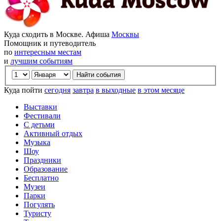
Куда сходить в Москве. Афиша
Москвы
Помощник и путеводитель
по
интересным местам
и
лучшим событиям
Куда пойти
сегодня
завтра
в выходные
в этом месяце
Выставки
Фестивали
С детьми
Активный отдых
Музыка
Шоу
Праздники
Образование
Бесплатно
Музеи
Парки
Погулять
Туристу