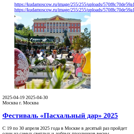
https://kudamoscow.ru/image/255/255/uploads/570f8c70de59
https://kudamoscow.ru/image/255/255/uploads/570f8c70de59
2025-04-19
2025-04-30
Москва
г. Москва
Фестиваль «Пасхальный дар» 2025
С 19 по 30 апреля 2025 года в Москве в десятый раз пройдет
один из самых светлых и добрых праздников весны —