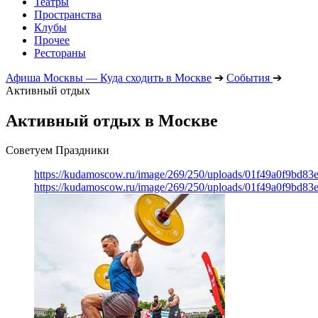
Театры
Пространства
Клубы
Прочее
Рестораны
Афиша Москвы — Куда сходить в Москве
➔
События
➔
Активный отдых
Активный отдых в Москве
Советуем Праздники
https://kudamoscow.ru/image/269/250/uploads/01f49a0f9bd83
https://kudamoscow.ru/image/269/250/uploads/01f49a0f9bd83