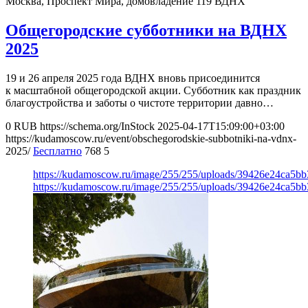
Москва, Проспект Мира, домовладение 119
ВДНХ
Общегородские субботники на ВДНХ
2025
19 и 26 апреля 2025 года ВДНХ вновь присоединится
к масштабной общегородской акции. Субботник как праздник
благоустройства и заботы о чистоте территории давно…
0
RUB
https://schema.org/InStock
2025-04-17T15:09:00+03:00
https://kudamoscow.ru/event/obschegorodskie-subbotniki-na-vdnx-
2025/
Бесплатно
768
5
https://kudamoscow.ru/image/255/255/uploads/39426e24ca5b
https://kudamoscow.ru/image/255/255/uploads/39426e24ca5b