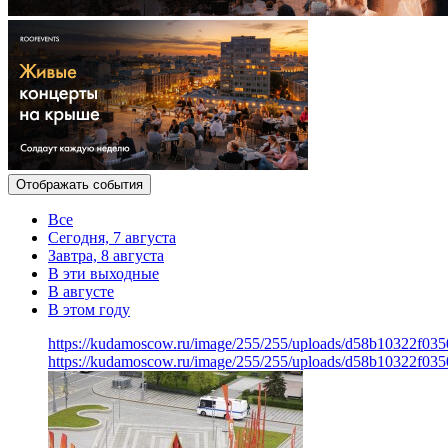
Отображать события
Все
Сегодня, 7 августа
Завтра, 8 августа
В эти выходные
В августе
В этом году
https://kudamoscow.ru/image/255/255/uploads/d58b10322f0
https://kudamoscow.ru/image/255/255/uploads/d58b10322f0