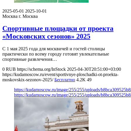
2025-05-01
2025-10-01
Москва
г. Москва
Спортивные площадки от проекта
«Московских сезонов» 2025
С 1 мая 2025 года для москвичей и гостей столицы
практически по всему городу готовят увлекательные
спортивные развлечения…
0
RUB
https://schema.org/InStock
2025-04-30T20:51:00+03:00
https://kudamoscow.ru/event/sportivnye-ploschadki-ot-proekta-
moskovskix-sezonov-2025/
Бесплатно
4.2K
49
https://kudamoscow.ru/image/255/255/uploads/b8bca309525b
https://kudamoscow.ru/image/255/255/uploads/b8bca309525b