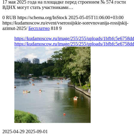
17 мая 2025 года на площадке перед строением № 574 гости
ВДНХ могут стать участниками…
0
RUB
https://schema.org/InStock
2025-05-05T11:06:00+03:00
https://kudamoscow.ru/event/vserossijskie-sorevnovanija-rossijskij-
azimut-2025/
Бесплатно
818
9
https://kudamoscow.ru/image/255/255/uploads/1bfbfc5e6758d
https://kudamoscow.ru/image/255/255/uploads/1bfbfc5e6758d
2025-04-29
2025-09-01