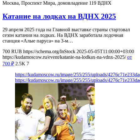
Москва, Проспект Мира, домовладение 119
ВДНХ
Катание на лодках на ВДНХ 2025
29 апреля 2025 года на Главной выставке страны стартовал
сезон катания на лодках. На ВДНХ заработала лодочная
станция «Алые паруса» на 3-м…
700
RUB
https://schema.org/InStock
2025-05-05T11:00:00+03:00
https://kudamoscow.ru/event/katanie-na-lodkax-na-vdnx-2025/
от
700
₽
2.5K
7
https://kudamoscow.ru/image/255/255/uploads/4276c71e233d
https://kudamoscow.ru/image/255/255/uploads/4276c71e233d