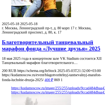
2025-05-18
2025-05-18
г. Москва, Ленинградский пр-т, д. 80 корп 17
г. Москва,
Ленинградский проспект, д. 80, к. 17
Благотворительный танцевальный
марафон фонда «Лучшие друзья» 2025
18 мая 2025 года в концертном зале VK Stadium состоится XII
Танцевальный марафон благотворительного…
200
RUB
https://schema.org/InStock
2025-05-03T21:32:00+03:00
https://kudamoscow.ru/event/blagotvoritelnyj-tantsevalnyj-marafon-
fonda-luchshie-druzja-2025/
400
₽
869
1
https://kudamoscow.ru/image/255/255/uploads/9ccad484dbaa
https://kudamoscow.ru/image/255/255/uploads/9ccad484dbaa