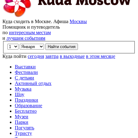
Куда сходить в Москве. Афиша
Москвы
Помощник и путеводитель
по
интересным местам
и
лучшим событиям
Куда пойти
сегодня
завтра
в выходные
в этом месяце
Выставки
Фестивали
С детьми
Активный отдых
Музыка
Шоу
Праздники
Образование
Бесплатно
Музеи
Парки
Погулять
Туристу