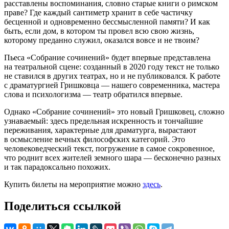
расставлены воспоминания, словно старые книги о римском
праве? Где каждый сантиметр хранит в себе частичку
бесценной и одновременно бессмысленной памяти? И как
быть, если дом, в котором ты провел всю свою жизнь,
которому преданно служил, оказался вовсе и не твоим?
Пьеса «Собрание сочинений» будет впервые представлена
на театральной сцене: созданный в 2020 году текст не только
не ставился в других театрах, но и не публиковался. К работе
с драматургией Гришковца — нашего современника, мастера
слова и психологизма — театр обратился впервые.
Однако «Собрание сочинений» это новый Гришковец, сложно
узнаваемый: здесь предельная искренность и тончайшие
переживания, характерные для драматурга, вырастают
в осмысление вечных философских категорий. Это
человековедческий текст, погружение в самое сокровенное,
что роднит всех жителей земного шара — бесконечно разных
и так парадоксально похожих.
Купить билеты на мероприятие можно
здесь
.
Поделиться ссылкой