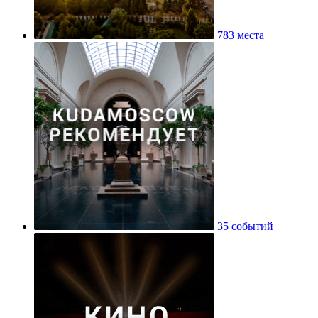
783 места
35 событий