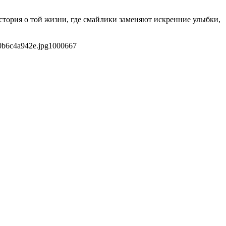
тория о той жизни, где смайлики заменяют искренние улыбки,
0b6c4a942e.jpg
1000
667