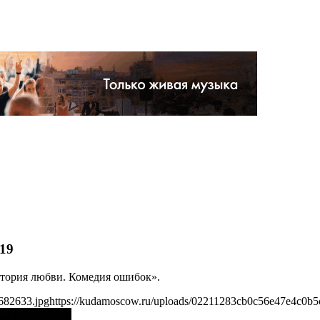
19
История любви. Комедия ошибок».
682633.jpg
https://kudamoscow.ru/uploads/02211283cb0c56e47e4c0b5