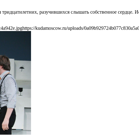
тридцатилетних, разучившихся слышать собственное сердце. Ис
c4a942e.jpg
https://kudamoscow.ru/uploads/0a09b929724b077c830a5a