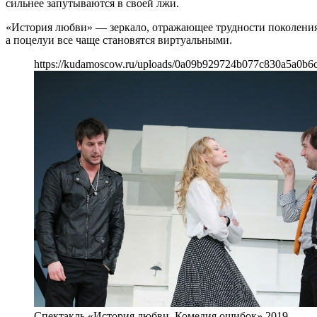
сильнее запутываются в своей лжи.
«История любви» — зеркало, отражающее трудности поколения 
а поцелуи все чаще становятся виртуальными.
https://kudamoscow.ru/uploads/0a09b929724b077c830a5a0b6
Спектакль «История любви. Комедия ошибок» 2019