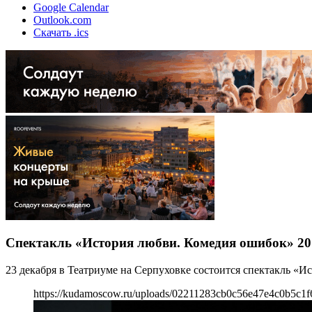
Google Calendar
Outlook.com
Скачать .ics
Спектакль «История любви. Комедия ошибок» 20
23 декабря в Театриуме на Серпуховке состоится спектакль «
https://kudamoscow.ru/uploads/02211283cb0c56e47e4c0b5c1f