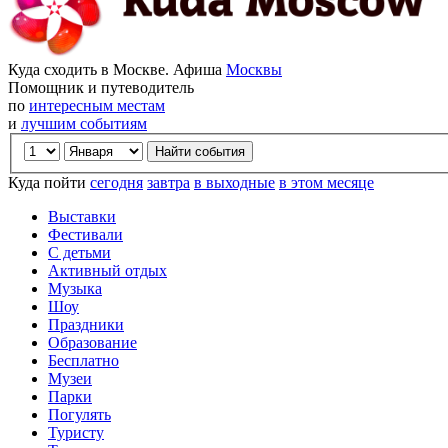
Куда сходить в Москве. Афиша
Москвы
Помощник и путеводитель
по
интересным местам
и
лучшим событиям
Куда пойти
сегодня
завтра
в выходные
в этом месяце
Выставки
Фестивали
С детьми
Активный отдых
Музыка
Шоу
Праздники
Образование
Бесплатно
Музеи
Парки
Погулять
Туристу