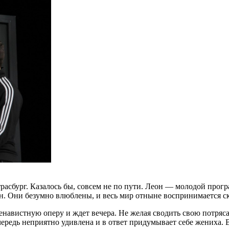
трасбург. Казалось бы, совсем не по пути. Леон — молодой про
ан. Они безумно влюблены, и весь мир отныне воспринимается с
т ненавистную оперу и ждет вечера. Не желая сводить свою пот
очередь неприятно удивлена и в ответ придумывает себе жениха.