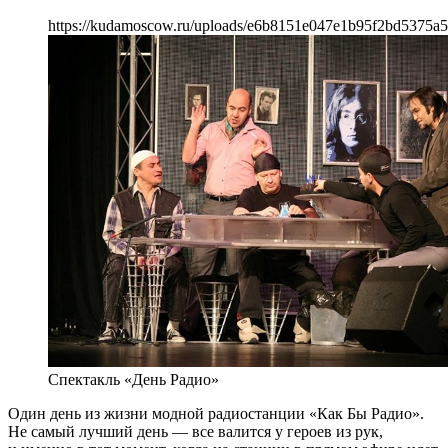
https://kudamoscow.ru/uploads/e6b8151e047e1b95f2bd5375a5
Спектакль «День Радио»
Один день из жизни модной радиостанции «Как Бы Радио».
Не самый лучший день — все валится у героев из рук,