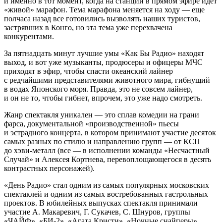
и именно в тот момент, когда на станции в прямом эфире идет
«живой» марафон. Тема марафона меняется на ходу — еще
полчаса назад все готовились вызволять наших туристов,
застрявших в Конго, но эта тема уже перехвачена
конкурентами.
За пятнадцать минут лучшие умы «Как Бы Радио» находят
выход, и вот уже музыканты, продюсеры и офицеры МЧС
приходят в эфир, чтобы спасти океанский лайнер
с редчайшими представителями животного мира, гибнущий
в водах Японского моря. Правда, это не совсем лайнер,
и он не то, чтобы гибнет, впрочем, это уже надо смотреть.
Жанр спектакля уникален — это сплав комедии на грани
фарса, документальной «производственной» пьесы
и эстрадного концерта, в котором принимают участие десяток
самых разных по стилю и направлению групп — от КСП
до хэви-металл (все — в исполнении команды «Несчастный
Случай» и Алексея Кортнева, перевоплощающегося в десять
контрастных персонажей).
«День Радио» стал одним из самых популярных московских
спектаклей и одним из самых востребованных гастрольных
проектов. В юбилейных выпусках спектакля принимали
участие А. Макаревич, Г. Сукачев, С. Шнуров, группы
«ЧАЙФ», «БИ-2», «Агата Кристи», «Ночные снайперы»,