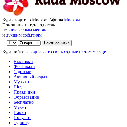
Куда сходить в Москве. Афиша
Москвы
Помощник и путеводитель
по
интересным местам
и
лучшим событиям
Куда пойти
сегодня
завтра
в выходные
в этом месяце
Выставки
Фестивали
С детьми
Активный отдых
Музыка
Шоу
Праздники
Образование
Бесплатно
Музеи
Парки
Погулять
Туристу