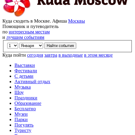
Куда сходить в Москве. Афиша
Москвы
Помощник и путеводитель
по
интересным местам
и
лучшим событиям
Куда пойти
сегодня
завтра
в выходные
в этом месяце
Выставки
Фестивали
С детьми
Активный отдых
Музыка
Шоу
Праздники
Образование
Бесплатно
Музеи
Парки
Погулять
Туристу