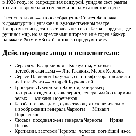
в 1928 году, но, запрещенная цензурой, увидела свет рампы
только во времена «оттепели» и не на мхатовской сцене.
Этот спектакль — второе обращение Сергея Женовача
к драматургии Булгакова в Художественном театре.
На протяжении десяти лет здесь шла его «Белая гвардия», где
рушился мир, но за кремовыми шторами ещё горел абажур,
наряжали ёлку, и «Бег» был только предчувствием.
Действующие лица и исполнители:
Серафима Владимировна Корзухина, молодая
петербургская дама — Яна Гладких, Мария Карпова
Сергей Павлович Голубков, сын профессора-идеалиста
из Петербурга — Андрей Бурковский
Григорий Лукьянович Чарнота, запорожец
по происхождению, кавалерист, генерал-майор в армии
белых — Михаил Пореченков
Барабанчикова, дама, существующая исключительно
в воображении генерала Чарноты — Михаил
Пореченков
Люська, походная жена генерала Чарноты — Ирина
Пегова
Крапилин, вестовой Чарноты, человек, погибший из-за