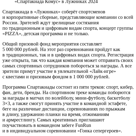
«Спартакиада Комус» в Лужниках 2024
Спартакиада в «Лужниках» соберёт спортсменов
и корпоративные сборные, представляющие компании со всей
России. Зрителей ждут зрелищные состязания
по традиционным и цифровым видам спорта, концерт группы
«PIZZA», детская программа и не только.
Общий призовой фонд мероприятия составляет
5 000 000 рублей. На этот раз соревнования пройдут как
в традиционных, так и в цифровых видах спорта. Регистрация
уже открыта, так что каждая компания может отправить своих
самых спортивных сотрудников побороться за награды. А все
зрители примут участие в увлекательной «Лайк-игре»
с квестами и призовым фондом в 1 000 000 рублей.
Программа Спартакиады состоит из пяти треков: спорт, кибер,
фан, дети, бренды. На спортивном треке команды поборются
за награды в матчах по волейболу, мини-футболу, баскетболу
3×3, а также смогут принять участие в командной эстафете,
беге на различные дистанции, соревнованиях по прыжкам
в длину, удержанию планки на время, отжиманиям
и армрестлингу. Самых креативных приглашают
поучаствовать в командном забеге FunRun
и в индивидуальном соревновании «Гонка сепергероев».