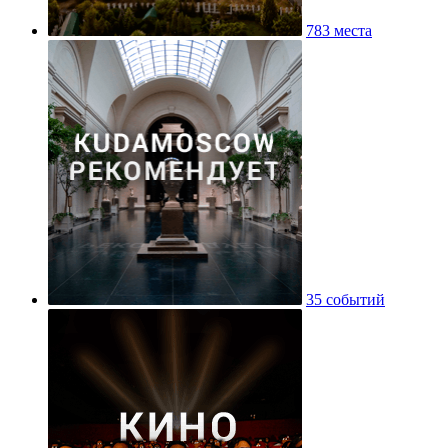
783 места
35 событий