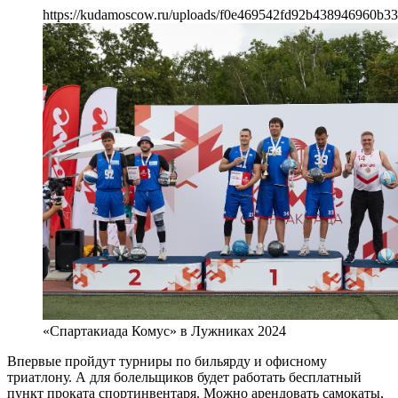
https://kudamoscow.ru/uploads/f0e469542fd92b438946960b33
«Спартакиада Комус» в Лужниках 2024
Впервые пройдут турниры по бильярду и офисному
триатлону. А для болельщиков будет работать бесплатный
пункт проката спортинвентаря. Можно арендовать самокаты,