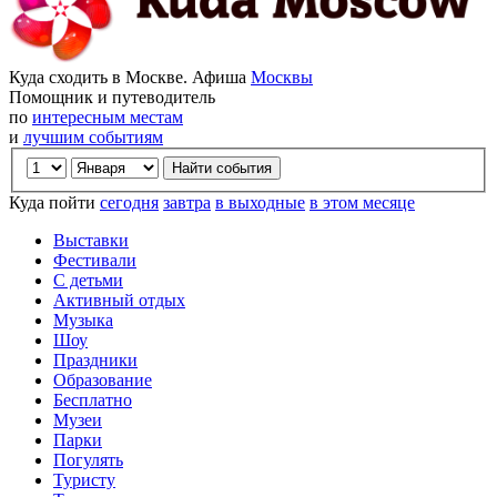
Куда сходить в Москве. Афиша
Москвы
Помощник и путеводитель
по
интересным местам
и
лучшим событиям
Куда пойти
сегодня
завтра
в выходные
в этом месяце
Выставки
Фестивали
С детьми
Активный отдых
Музыка
Шоу
Праздники
Образование
Бесплатно
Музеи
Парки
Погулять
Туристу