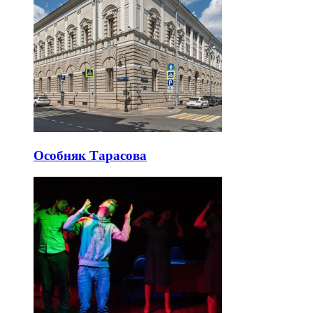
Особняк Тарасова