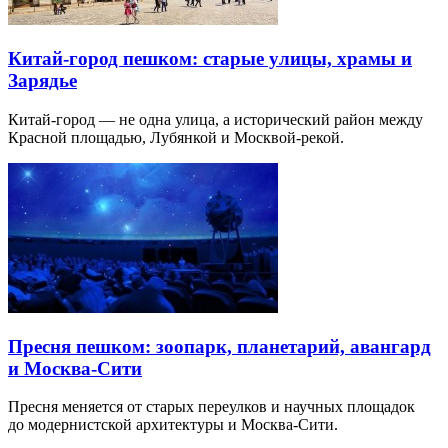
Китай-город пешком: старые улицы, храмы и
Зарядье
Китай-город — не одна улица, а исторический район между
Красной площадью, Лубянкой и Москвой-рекой.
Пресня пешком: зоопарк, планетарий, авангард
и Москва-Сити
Пресня меняется от старых переулков и научных площадок
до модернистской архитектуры и Москва-Сити.