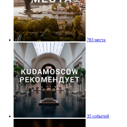
783 места
35 событий