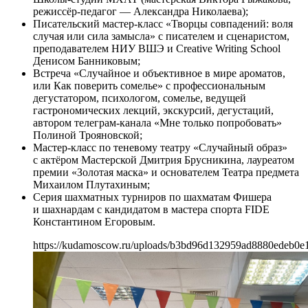
режиссёр-педагог — Александра Николаева);
Писательский мастер-класс «Творцы совпадений: воля
случая или сила замысла» с писателем и сценаристом,
преподавателем НИУ ВШЭ и Creative Writing School
Денисом Банниковым;
Встреча «Случайное и объективное в мире ароматов,
или Как поверить сомелье» с профессиональным
дегустатором, психологом, сомелье, ведущей
гастрономических лекций, экскурсий, дегустаций,
автором телеграм-канала «Мне только попробовать»
Полиной Трояновской;
Мастер-класс по теневому театру «Случайный образ»
с актёром Мастерской Дмитрия Брусникина, лауреатом
премии «Золотая маска» и основателем Театра предмета
Михаилом Плутахиным;
Серия шахматных турниров по шахматам Фишера
и шахнардам с кандидатом в мастера спорта FIDE
Константином Егоровым.
https://kudamoscow.ru/uploads/b3bd96d132959ad8880edeb0e