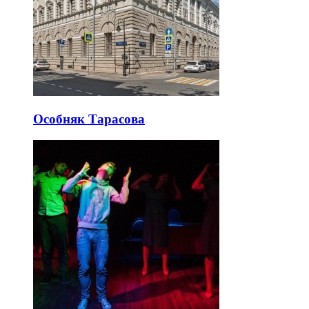
Особняк Тарасова