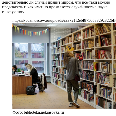
действительно ли случай правит миром, что всё-таки можно
предсказать и как именно проявляется случайность в науке
и искусстве.
https://kudamoscow.ru/uploads/caa721f2ebf875058329c322bff
Фото: biblioteka.nekrasovka.ru