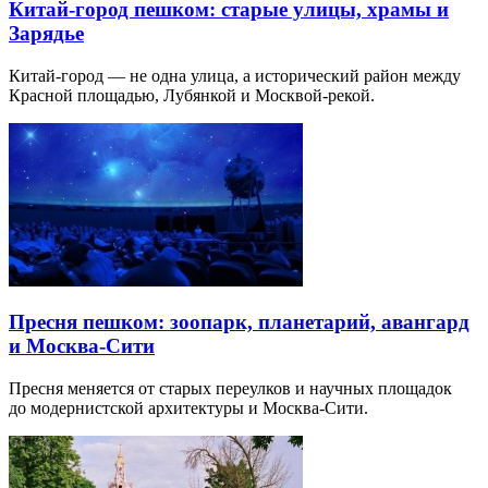
Китай-город пешком: старые улицы, храмы и
Зарядье
Китай-город — не одна улица, а исторический район между
Красной площадью, Лубянкой и Москвой-рекой.
Пресня пешком: зоопарк, планетарий, авангард
и Москва-Сити
Пресня меняется от старых переулков и научных площадок
до модернистской архитектуры и Москва-Сити.