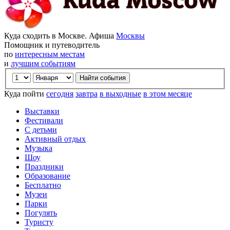
Куда сходить в Москве. Афиша
Москвы
Помощник и путеводитель
по
интересным местам
и
лучшим событиям
Куда пойти
сегодня
завтра
в выходные
в этом месяце
Выставки
Фестивали
С детьми
Активный отдых
Музыка
Шоу
Праздники
Образование
Бесплатно
Музеи
Парки
Погулять
Туристу