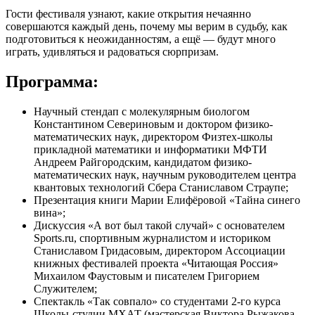
Гости фестиваля узнают, какие открытия нечаянно
совершаются каждый день, почему мы верим в судьбу, как
подготовиться к неожиданностям, а ещё — будут много
играть, удивляться и радоваться сюрпризам.
Программа:
Научный стендап с молекулярным биологом
Константином Севериновым и доктором физико-
математических наук, директором Физтех-школы
прикладной математики и информатики МФТИ
Андреем Райгородским, кандидатом физико-
математических наук, научным руководителем центра
квантовых технологий Сбера Станиславом Страупе;
Презентация книги Марии Елифёровой «Тайна синего
вина»;
Дискуссия «А вот был такой случай» с основателем
Sports.ru, спортивным журналистом и историком
Станиславом Гридасовым, директором Ассоциации
книжных фестивалей проекта «Читающая Россия»
Михаилом Фаустовым и писателем Григорием
Служителем;
Спектакль «Так совпало» со студентами 2-го курса
Школы-студии МХАТ (мастерская Виктора Рыжакова,