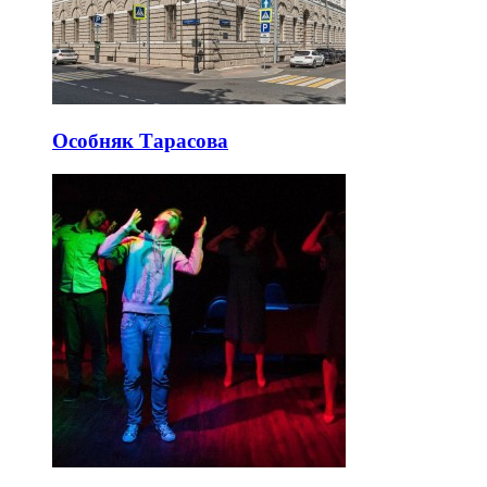
Особняк Тарасова