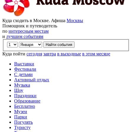
Куда сходить в Москве. Афиша
Москвы
Помощник и путеводитель
по
интересным местам
и
лучшим событиям
Куда пойти
сегодня
завтра
в выходные
в этом месяце
Выставки
Фестивали
С детьми
Активный отдых
Музыка
Шоу
Праздники
Образование
Бесплатно
Музеи
Парки
Погулять
Туристу