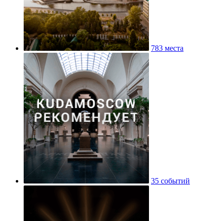
783 места
35 событий