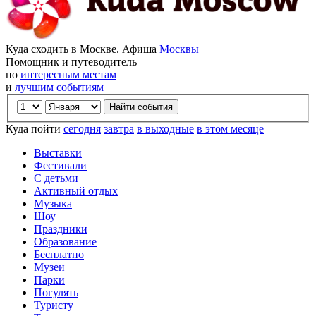
Куда сходить в Москве. Афиша
Москвы
Помощник и путеводитель
по
интересным местам
и
лучшим событиям
Куда пойти
сегодня
завтра
в выходные
в этом месяце
Выставки
Фестивали
С детьми
Активный отдых
Музыка
Шоу
Праздники
Образование
Бесплатно
Музеи
Парки
Погулять
Туристу