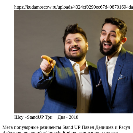
https://kudamoscow.ru/uploads/4324cf0290ec67d408701694da
Шоу «StandUP Три + Два» 2018
Мега популярные резиденты Stand UP Павел Дедищев и Расул
Чабдаров, ведущий «Comedy Radio», стендапер и просто