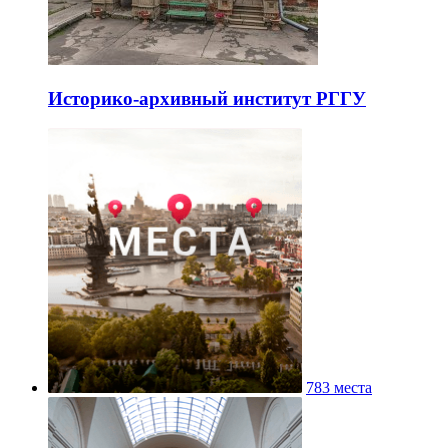
Историко-архивный институт РГГУ
783 места