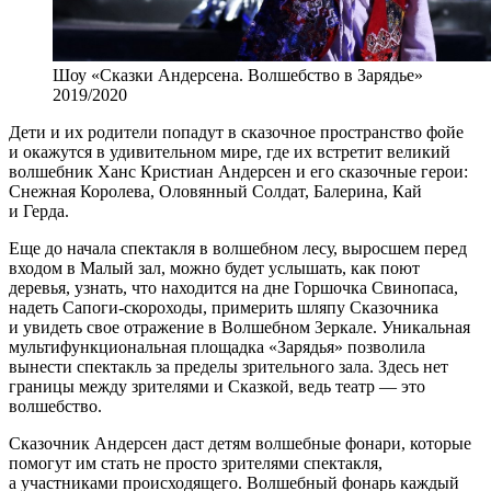
Шоу «Сказки Андерсена. Волшебство в Зарядье»
2019/2020
Дети и их родители попадут в сказочное пространство фойе
и окажутся в удивительном мире, где их встретит великий
волшебник Ханс Кристиан Андерсен и его сказочные герои:
Снежная Королева, Оловянный Солдат, Балерина, Кай
и Герда.
Еще до начала спектакля в волшебном лесу, выросшем перед
входом в Малый зал, можно будет услышать, как поют
деревья, узнать, что находится на дне Горшочка Свинопаса,
надеть Сапоги-скороходы, примерить шляпу Сказочника
и увидеть свое отражение в Волшебном Зеркале. Уникальная
мультифункциональная площадка «Зарядья» позволила
вынести спектакль за пределы зрительного зала. Здесь нет
границы между зрителями и Сказкой, ведь театр — это
волшебство.
Сказочник Андерсен даст детям волшебные фонари, которые
помогут им стать не просто зрителями спектакля,
а участниками происходящего. Волшебный фонарь каждый