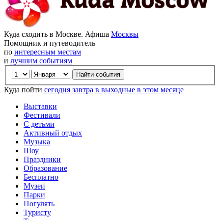
Куда сходить в Москве. Афиша
Москвы
Помощник и путеводитель
по
интересным местам
и
лучшим событиям
Куда пойти
сегодня
завтра
в выходные
в этом месяце
Выставки
Фестивали
С детьми
Активный отдых
Музыка
Шоу
Праздники
Образование
Бесплатно
Музеи
Парки
Погулять
Туристу