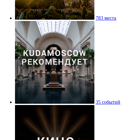
783 места
35 событий