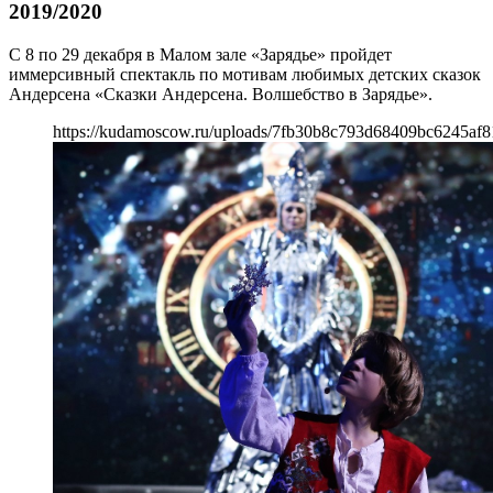
2019/2020
С 8 по 29 декабря в Малом зале «Зарядье» пройдет
иммерсивный спектакль по мотивам любимых детских сказок
Андерсена «Сказки Андерсена. Волшебство в Зарядье».
https://kudamoscow.ru/uploads/7fb30b8c793d68409bc6245af8