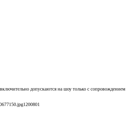
ет включительно допускаются на шоу только с сопровождением
80677150.jpg
1200
801