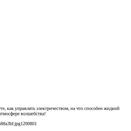
, как управлять электричеством, на что способен жидкий
атмосфере волшебства!
588a3bf.jpg
1200
801