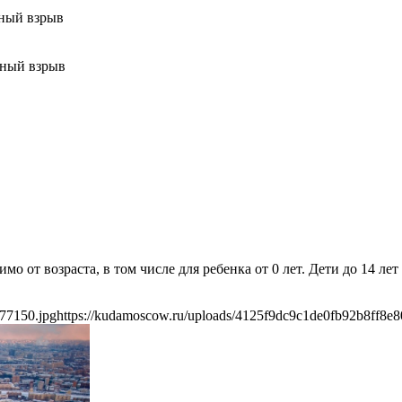
ный взрыв
тный взрыв
мо от возраста, в том числе для ребенка от 0 лет. Дети до 14 л
77150.jpg
https://kudamoscow.ru/uploads/4125f9dc9c1de0fb92b8ff8e