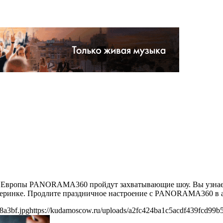
ке Европы PANORAMA360 пройдут захватывающие шоу. Вы узнаете
вечеринке. Продлите праздничное настроение с PANORAMA360 в 
8a3bf.jpg
https://kudamoscow.ru/uploads/a2fc424ba1c5acdf439fcd99b