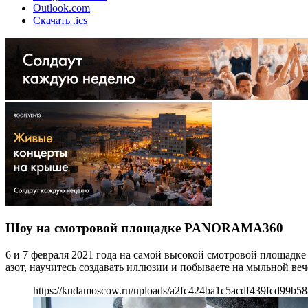
Outlook.com
Скачать .ics
Шоу на смотровой площадке PANORAMA360
6 и 7 февраля 2021 года на самой высокой смотровой площад
азот, научитесь создавать иллюзии и побываете на мыльной 
https://kudamoscow.ru/uploads/a2fc424ba1c5acdf439fcd99b58