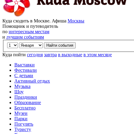
Куда сходить в Москве. Афиша
Москвы
Помощник и путеводитель
по
интересным местам
и
лучшим событиям
Куда пойти
сегодня
завтра
в выходные
в этом месяце
Выставки
Фестивали
С детьми
Активный отдых
Музыка
Шоу
Праздники
Образование
Бесплатно
Музеи
Парки
Погулять
Туристу