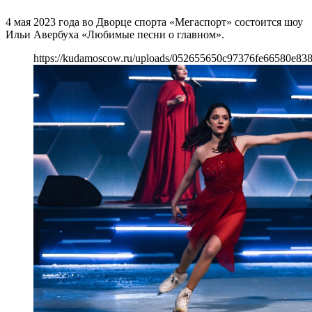
4 мая 2023 года во Дворце спорта «Мегаспорт» состоится шоу
Ильи Авербуха «Любимые песни о главном».
https://kudamoscow.ru/uploads/052655650c97376fe66580e83