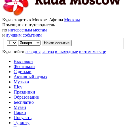
Куда сходить в Москве. Афиша
Москвы
Помощник и путеводитель
по
интересным местам
и
лучшим событиям
Куда пойти
сегодня
завтра
в выходные
в этом месяце
Выставки
Фестивали
С детьми
Активный отдых
Музыка
Шоу
Праздники
Образование
Бесплатно
Музеи
Парки
Погулять
Туристу