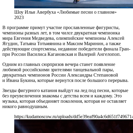
Шоу Ильи Авербуха «Любимые песни о главном»
2023
В программе примут участие прославленные фигуристы,
чемпионы разных лет, в том чилсе двукратная чемпионка
мира Евгения Медведева, олимпийские чемпионы Алексей
Ягудин, Татьяна Тотьмянина и Максим Маринин, а также
действующие спортсмены, недавние победители финала Гран-
при России Василиса Кагановская и Валерий Ангелопоп.
Одним из главных сюрпризов вечера станет появление
любимой российскими зрителями танцевальной пары,
двукратных чемпионов России Александры Степановой
и Ивана Букина, которые вернутся после большого перерыва.
Звезды фигурного катания выйдут на лед под песни, которые
без преувеличения знакомы с детства всем и каждому. Это
музыка, которая объединяет поколения, которая не оставляет
никого равнодушным.
https://kudamoscow.ru/uploads/dd5e39eaf90a4c6d651f749671