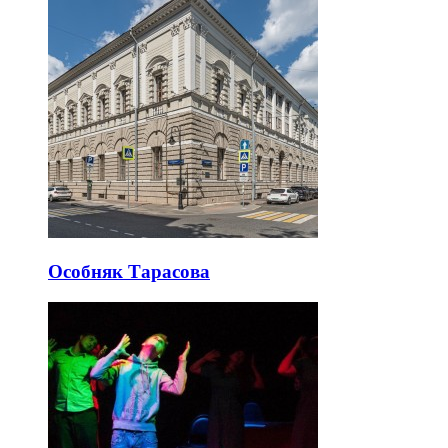
Особняк Тарасова