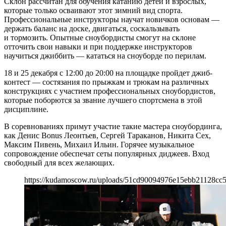
Склон рассчитан для обучения катанию детей и взрослых,
которые только осваивают этот зимний вид спорта.
Профессиональные инструкторы научат новичков основам —
держать баланс на доске, двигаться, соскальзывать
и тормозить. Опытные сноубордисты смогут на склоне
отточить свои навыки и при поддержке инструкторов
научиться джиббить — кататься на сноуборде по перилам.
18 и 25 декабря с 12:00 до 20:00 на площадке пройдет джиб-
контест — состязания по прыжкам и трюкам на различных
конструкциях с участием профессиональных сноубордистов,
которые поборются за звание лучшего спортсмена в этой
дисциплине.
В соревнованиях примут участие такие мастера сноубординга,
как Денис Bonus Леонтьев, Сергей Тараканов, Никита Сех,
Максим Пивень, Михаил Ильин. Горячее музыкальное
сопровождение обеспечат сеты популярных диджеев. Вход
свободный для всех желающих.
https://kudamoscow.ru/uploads/51cd90094976e15ebb21128cc5