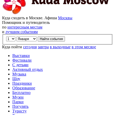
Куда сходить в Москве. Афиша
Москвы
Помощник и путеводитель
по
интересным местам
и
лучшим событиям
Куда пойти
сегодня
завтра
в выходные
в этом месяце
Выставки
Фестивали
С детьми
Активный отдых
Музыка
Шоу
Праздники
Образование
Бесплатно
Музеи
Парки
Погулять
Туристу