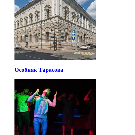
Особняк Тарасова