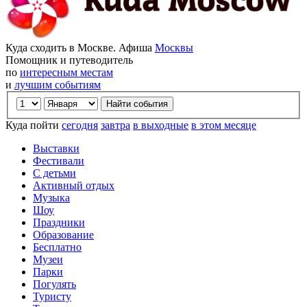
Куда сходить в Москве. Афиша
Москвы
Помощник и путеводитель
по
интересным местам
и
лучшим событиям
Куда пойти
сегодня
завтра
в выходные
в этом месяце
Выставки
Фестивали
С детьми
Активный отдых
Музыка
Шоу
Праздники
Образование
Бесплатно
Музеи
Парки
Погулять
Туристу