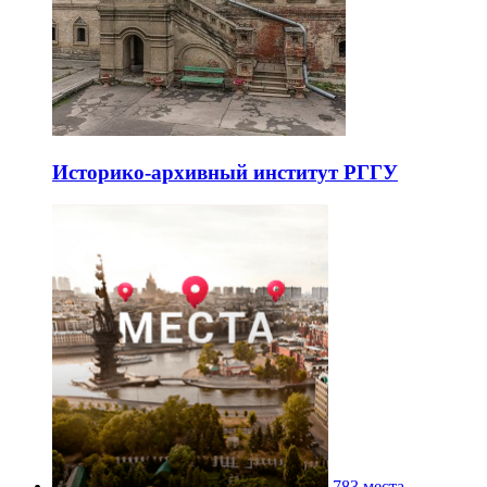
Историко-архивный институт РГГУ
783 места