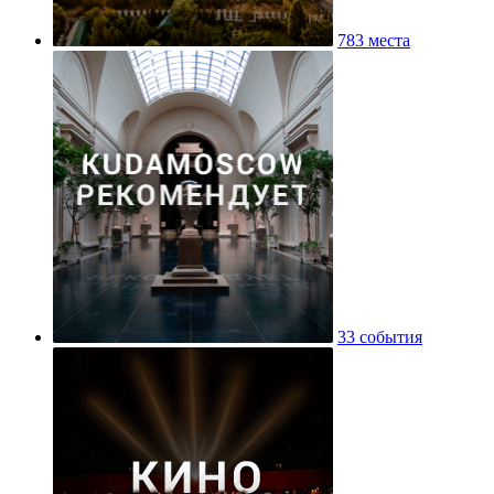
783 места
33 события