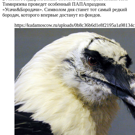
Тимирязева проведет особенный ПАПАпраздник
«Усачи&Бородачи». Символом дня станет тот самый редкий
бородач, которого впервые достанут из фондов.
https://kudamoscow.ru/uploads/0b8c36b6d1e8f2195a1a98134c