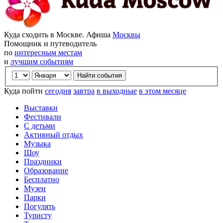
Куда сходить в Москве. Афиша
Москвы
Помощник и путеводитель
по
интересным местам
и
лучшим событиям
Куда пойти
сегодня
завтра
в выходные
в этом месяце
Выставки
Фестивали
С детьми
Активный отдых
Музыка
Шоу
Праздники
Образование
Бесплатно
Музеи
Парки
Погулять
Туристу