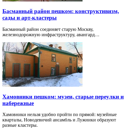
Басманный район пешком: конструктивизм,
сады и арт-кластеры
Басманный район соединяет старую Москву,
железнодорожную инфраструктуру, авангард…
Хамовники пешком: музеи, старые переулки и
набережные
Хамовники нельзя удобно пройти по прямой: музейные
кварталы, Новодевичий ансамбль и Лужники образуют
разные кластеры.