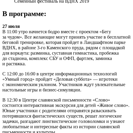
Семейный фестиваль на ВДНХ 2019
В программе:
27 июля
В 11:00 утро начнется бодро вместе с проектом «Бегу
за чудом». Все желающие могут принять участие в бесплатной
беговой тренировке, которая пройдет в Ландшафтном парке
ВДНХ, в районе 3-го Каменского пруда, рядом с площадкой
для воркаута: разминка, суставная гимнастика, пробежка
до стадиона, комплекс СБУ и ОФП, фартлек, заминка
и растяжка.
С 12:00 до 16:00 в центре информационных технологий
«Умный город» пройдет «Деловая суббота» — игротеки
с экономическим уклоном. Участников ждут увлекательные
настольные игры и бизнес-симуляции.
В 12:30 в Центре славянской письменности «Слово»
состоится интерактивная экскурсия для детей «Живое слово».
Юные участники с родителями отправятся разыскивать
потерявшихся фантастических существ, решат логические
задачки, разгадают лингвистические головоломки и узнают
любопытные и интересные факты из истории славянской
письменности и культуры.