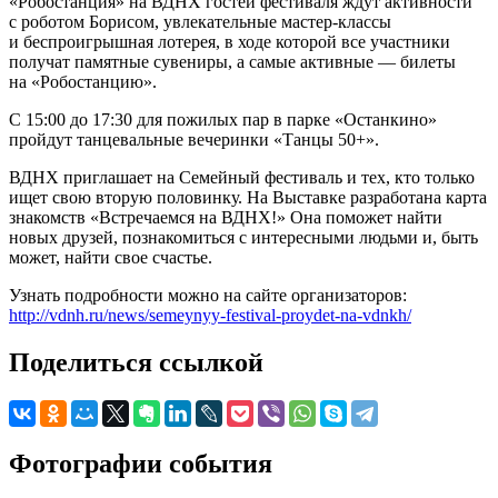
«Робостанция» на ВДНХ гостей фестиваля ждут активности
с роботом Борисом, увлекательные мастер-классы
и беспроигрышная лотерея, в ходе которой все участники
получат памятные сувениры, а самые активные — билеты
на «Робостанцию».
С 15:00 до 17:30 для пожилых пар в парке «Останкино»
пройдут танцевальные вечеринки «Танцы 50+».
ВДНХ приглашает на Семейный фестиваль и тех, кто только
ищет свою вторую половинку. На Выставке разработана карта
знакомств «Встречаемся на ВДНХ!» Она поможет найти
новых друзей, познакомиться с интересными людьми и, быть
может, найти свое счастье.
Узнать подробности можно на сайте организаторов:
http://vdnh.ru/news/semeynyy-festival-proydet-na-vdnkh/
Поделиться ссылкой
Фотографии события