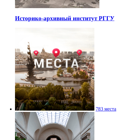
Историко-архивный институт РГГУ
783 места