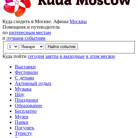
Куда сходить в Москве. Афиша
Москвы
Помощник и путеводитель
по
интересным местам
и
лучшим событиям
Куда пойти
сегодня
завтра
в выходные
в этом месяце
Выставки
Фестивали
С детьми
Активный отдых
Музыка
Шоу
Праздники
Образование
Бесплатно
Музеи
Парки
Погулять
Туристу