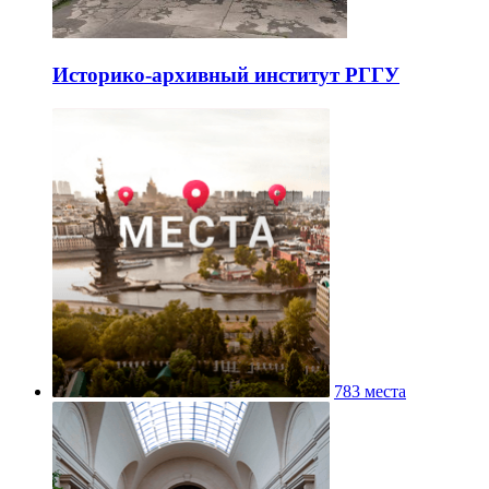
Историко-архивный институт РГГУ
783 места