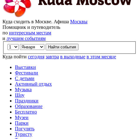
Куда сходить в Москве. Афиша
Москвы
Помощник и путеводитель
по
интересным местам
и
лучшим событиям
Куда пойти
сегодня
завтра
в выходные
в этом месяце
Выставки
Фестивали
С детьми
Активный отдых
Музыка
Шоу
Праздники
Образование
Бесплатно
Музеи
Парки
Погулять
Туристу