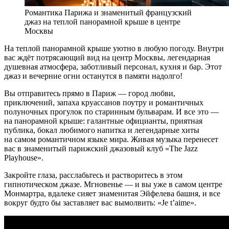
Романтика Парижа и знаменитый французский
джаз на теплой панорамной крыше в центре
Москвы
На теплой панорамной крыше уютно в любую погоду. Внутри
вас ждёт потрясающий вид на центр Москвы, легендарная
душевная атмосфера, заботливый персонал, кухня и бар. Этот
джаз и вечерние огни останутся в памяти надолго!
Вы отправитесь прямо в Париж — город любви,
приключений, запаха круассанов поутру и романтичных
полуночных прогулок по старинным бульварам. И все это —
на панорамной крыше: галантные официанты, приятная
публика, бокал любимого напитка и легендарные хиты
на самом романтичном языке мира. Живая музыка перенесет
вас в знаменитый парижский джазовый клуб «The Jazz
Playhouse».
Закройте глаза, расслабьтесь и растворитесь в этом
гипнотическом джазе. Мгновенье — и вы уже в самом центре
Монмартра, вдалеке сияет знаменитая Эйфелева башня, и все
вокруг будто бы заставляет вас вымолвить: «Je t’aime».