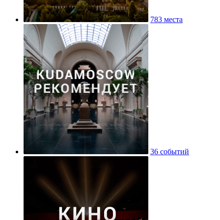
783 места
36 событий