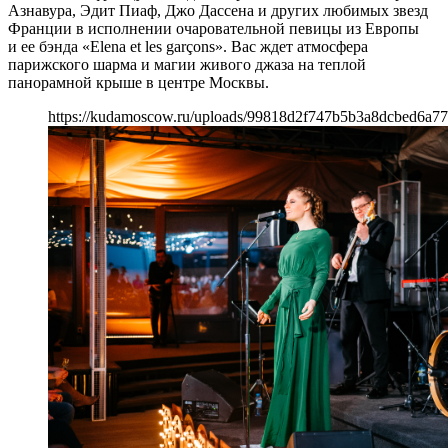
Азнавура, Эдит Пиаф, Джо Дассена и других любимых звезд
Франции в исполнении очаровательной певицы из Европы
и ее бэнда «Elena et les garçons». Вас ждет атмосфера
парижского шарма и магии живого джаза на теплой
панорамной крыше в центре Москвы.
https://kudamoscow.ru/uploads/99818d2f747b5b3a8dcbed6a77