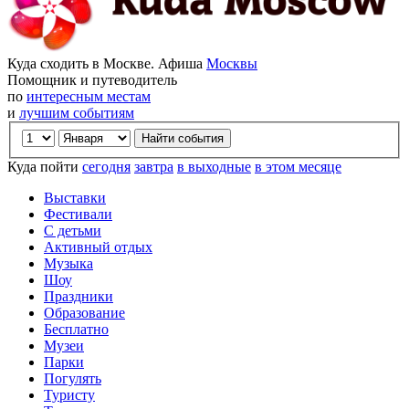
Куда сходить в Москве. Афиша
Москвы
Помощник и путеводитель
по
интересным местам
и
лучшим событиям
Куда пойти
сегодня
завтра
в выходные
в этом месяце
Выставки
Фестивали
С детьми
Активный отдых
Музыка
Шоу
Праздники
Образование
Бесплатно
Музеи
Парки
Погулять
Туристу