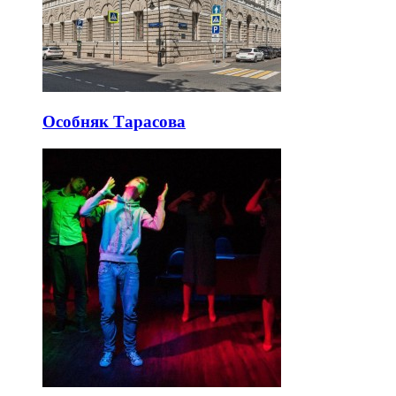
Особняк Тарасова