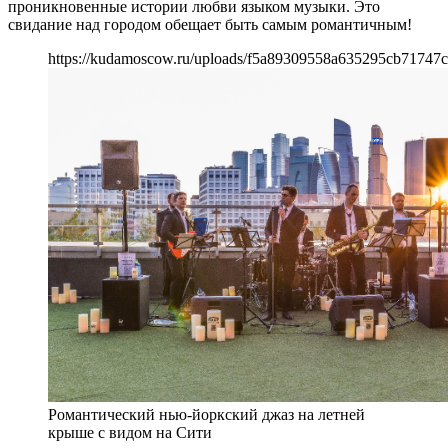
проникновенные истории любви языком музыки. Это
свидание над городом обещает быть самым романтичным!
https://kudamoscow.ru/uploads/f5a89309558a635295cb71747
Романтический нью-йоркский джаз на летней
крыше с видом на Сити