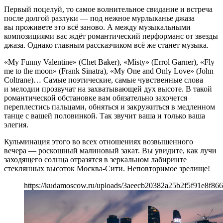
Первый поцелуй, то самое волнительное свидание и встреча
после долгой разлуки — под нежное мурлыканье джаза
вы проживете это всё заново. А между музыкальными
композициями вас ждёт романтический перформанс от звезды
джаза. Однако главным рассказчиком всё же станет музыка.
«My Funny Valentine» (Chet Baker), «Misty» (Errol Garner), «Fly
me to the moon» (Frank Sinatra), «My One and Only Love» (John
Coltrane)… Самые поэтические, самые чувственные слова
и мелодии прозвучат на захватывающей дух высоте. В такой
романтической обстановке вам обязательно захочется
переплестись пальцами, обняться и закружиться в медленном
танце с вашей половинкой. Так звучит ваша и только ваша
элегия.
Кульминация этого во всех отношениях возвышенного
вечера — роскошный малиновый закат. Вы увидите, как лучи
заходящего солнца отразятся в зеркальном лабиринте
стеклянных высоток Москва-Сити. Неповторимое зрелище!
https://kudamoscow.ru/uploads/3aeecb20382a25b2f5f91e8f86