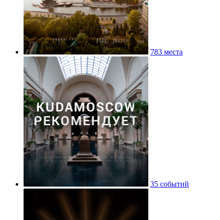
783 места
35 событий