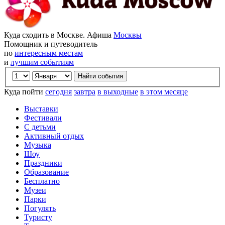
Куда сходить в Москве. Афиша
Москвы
Помощник и путеводитель
по
интересным местам
и
лучшим событиям
Куда пойти
сегодня
завтра
в выходные
в этом месяце
Выставки
Фестивали
С детьми
Активный отдых
Музыка
Шоу
Праздники
Образование
Бесплатно
Музеи
Парки
Погулять
Туристу