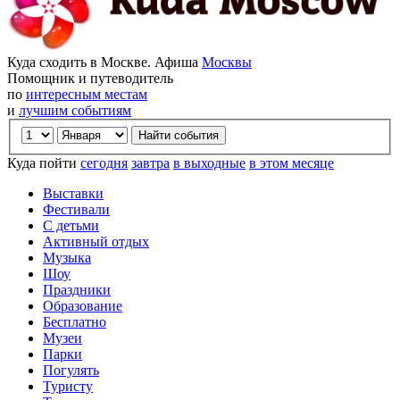
Куда сходить в Москве. Афиша
Москвы
Помощник и путеводитель
по
интересным местам
и
лучшим событиям
Куда пойти
сегодня
завтра
в выходные
в этом месяце
Выставки
Фестивали
С детьми
Активный отдых
Музыка
Шоу
Праздники
Образование
Бесплатно
Музеи
Парки
Погулять
Туристу