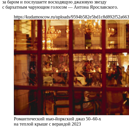
за баром и послушаете восходящую джазовую звезду
с бархатным чарующим голосом — Антона Ярославского.
https://kudamoscow.ru/uploads/9594b582e5bd1c8d892f52a66
Романтический нью-йоркский джаз 50–60-х
на теплой крыше с верандой 2023