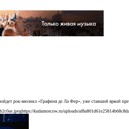
ройдет рок-мюзикл «Графиня де Ла Фер», уже ставший яркой пр
b2c0ae.jpeg
https://kudamoscow.ru/uploads/af8a801d61e25814b68c8d