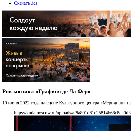
Скачать .ics
Рок-мюзикл «Графиня де Ла Фер»
19 июня 2022 года на сцене Культурного центра «Меридиан» п
https://kudamoscow.ru/uploads/af8a801d61e25814b68c8da9d3