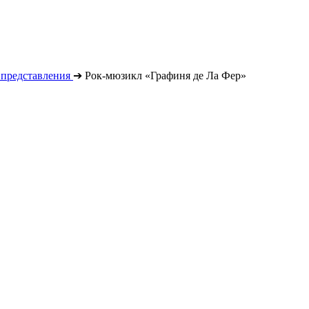
 представления
➔
Рок-мюзикл «Графиня де Ла Фер»