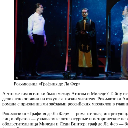
Рок-мюзикл «Графиня де Ла Фер»
А что же там все-таки было между Атосом и Миледи? Тайну ис
деликатно оставил на откуп фантазии читателя. Рок-мюзикл А
романа с признанными звёздами российских мюзиклов в главн
Рок-мюзикл «Графиня де Ла Фер» — романтичная, интригующая
лиц и образов — узнаваемые литературные и исторические перс
обольстительница Миледи и Леди Винтер; граф де Ла Фер — б