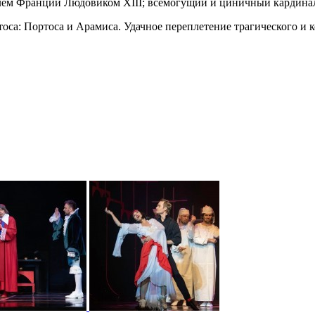
олем Франции Людовиком XIII; всемогущий и циничный кардина
оса: Портоса и Арамиса. Удачное переплетение трагического и 