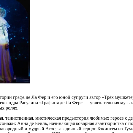
тории графа де Ла Фер и его юной супруги автор «Трёх мушкет
лександра Рагулина «Графиня де Ла Фер» — увлекательная музык
ых ролях.
, таинственная, мистическая предыстория любимых героев с д
онажи: Анна де Бейль, начинающая коварная авантюристка с пол
лагородный и мудрый Атос; загадочный герцог Бэкингем из Тум