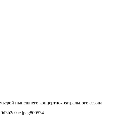
емьерой нынешнего концертно-театрального сезона.
a9d3b2c0ae.jpeg
800
534