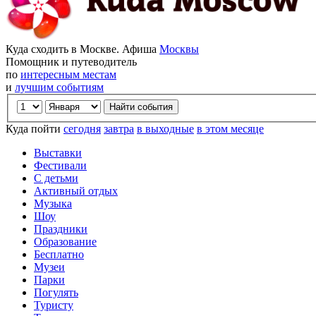
Куда сходить в Москве. Афиша
Москвы
Помощник и путеводитель
по
интересным местам
и
лучшим событиям
Куда пойти
сегодня
завтра
в выходные
в этом месяце
Выставки
Фестивали
С детьми
Активный отдых
Музыка
Шоу
Праздники
Образование
Бесплатно
Музеи
Парки
Погулять
Туристу