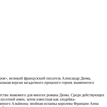
еров», великий французский писатель Александр Дюма,
альная версия загадочного прошлого героев знаменитого
етства знакомого для многих романа Дюма. Среди действующих
усотней имен, затем известная как злодейка-
анного Альбиона; знойная испанка королева Франции Анна