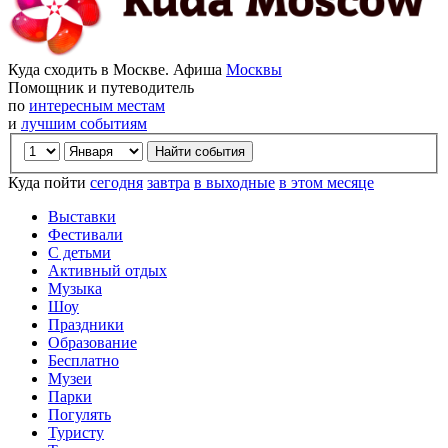
Куда сходить в Москве. Афиша
Москвы
Помощник и путеводитель
по
интересным местам
и
лучшим событиям
Куда пойти
сегодня
завтра
в выходные
в этом месяце
Выставки
Фестивали
С детьми
Активный отдых
Музыка
Шоу
Праздники
Образование
Бесплатно
Музеи
Парки
Погулять
Туристу