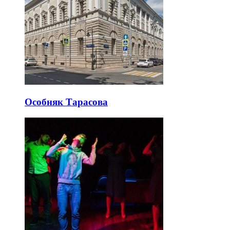
Особняк Тарасова