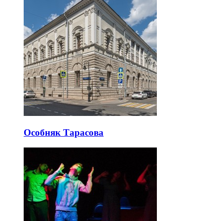
Особняк Тарасова