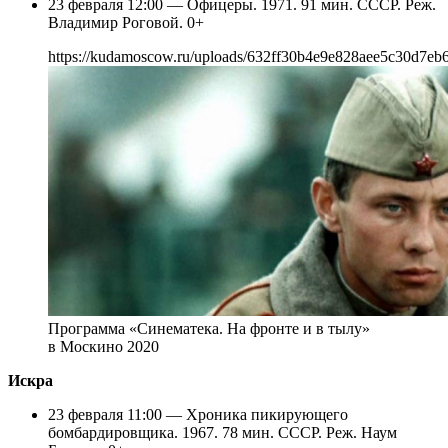
23 февраля 12:00 — Офицеры. 1971. 91 мин. СССР. Реж.
Владимир Роговой. 0+
https://kudamoscow.ru/uploads/632ff30b4e9e828aee5c30d7eb
Программа «Синематека. На фронте и в тылу»
в Москино 2020
Искра
23 февраля 11:00 — Хроника пикирующего
бомбардировщика. 1967. 78 мин. СССР. Реж. Наум