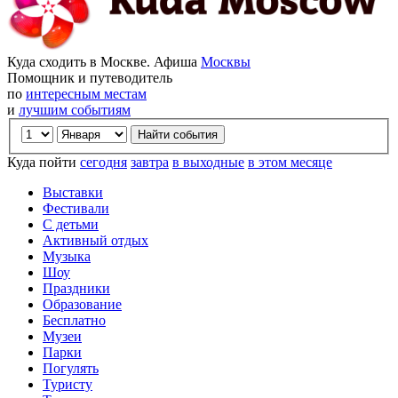
Куда сходить в Москве. Афиша
Москвы
Помощник и путеводитель
по
интересным местам
и
лучшим событиям
Куда пойти
сегодня
завтра
в выходные
в этом месяце
Выставки
Фестивали
С детьми
Активный отдых
Музыка
Шоу
Праздники
Образование
Бесплатно
Музеи
Парки
Погулять
Туристу