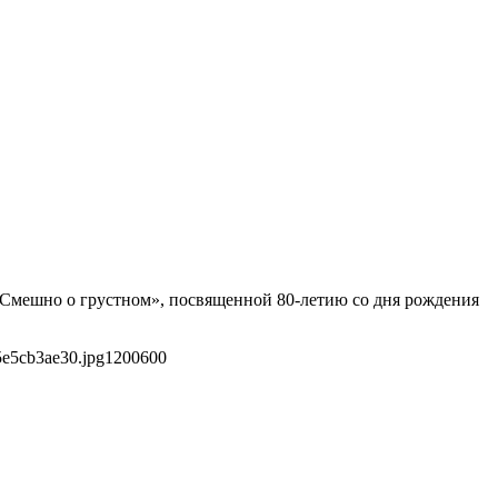
 Смешно о грустном», посвященной 80-летию со дня рождения
5e5cb3ae30.jpg
1200
600