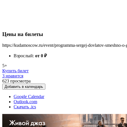
Цены на билеты
https://kudamoscow.ru/event/programma-sergej-dovlatov-smeshno-o-
Взрослый:
от 0
₽
5+
Купить билет
3 нравится
623
просмотра
Добавить в календарь
Google Calendar
Outlook.com
Скачать .ics