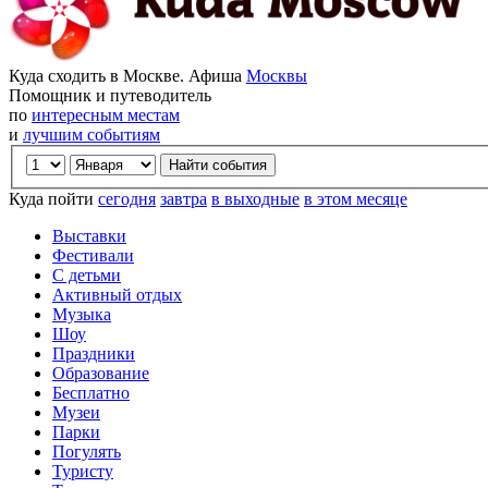
Куда сходить в Москве. Афиша
Москвы
Помощник и путеводитель
по
интересным местам
и
лучшим событиям
Куда пойти
сегодня
завтра
в выходные
в этом месяце
Выставки
Фестивали
С детьми
Активный отдых
Музыка
Шоу
Праздники
Образование
Бесплатно
Музеи
Парки
Погулять
Туристу