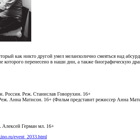
оторый как никто другой умел меланхолично смеяться над абсур
е которого перенесено в наши дни, а также биографическую д
н. Россия. Реж. Станислав Говорухин. 16+
я. Реж. Анна Матисон. 16+ (Фильм представит режиссер Анна Мат
ж. Алексей Герман мл. 16+
-kino.ru/event_2033.html