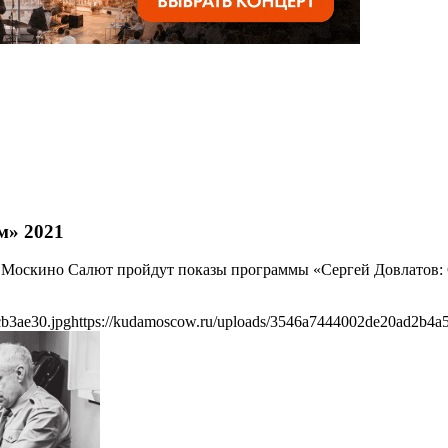
м» 2021
 и Москино Салют пройдут показы программы «Сергей Довлатов:
b3ae30.jpg
https://kudamoscow.ru/uploads/3546a7444002de20ad2b4a