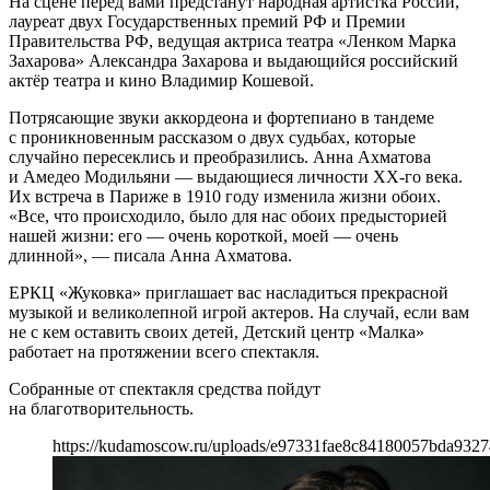
На сцене перед вами предстанут народная артистка России,
лауреат двух Государственных премий РФ и Премии
Правительства РФ, ведущая актриса театра «Ленком Марка
Захарова» Александра Захарова и выдающийся российский
актёр театра и кино Владимир Кошевой.
Потрясающие звуки аккордеона и фортепиано в тандеме
с проникновенным рассказом о двух судьбах, которые
случайно пересеклись и преобразились. Анна Ахматова
и Амедео Модильяни — выдающиеся личности XX-го века.
Их встреча в Париже в 1910 году изменила жизни обоих.
«Все, что происходило, было для нас обоих предысторией
нашей жизни: его — очень короткой, моей — очень
длинной», — писала Анна Ахматова.
ЕРКЦ «Жуковка» приглашает вас насладиться прекрасной
музыкой и великолепной игрой актеров. На случай, если вам
не с кем оставить своих детей, Детский центр «Малка»
работает на протяжении всего спектакля.
Собранные от спектакля средства пойдут
на благотворительность.
https://kudamoscow.ru/uploads/e97331fae8c84180057bda9327