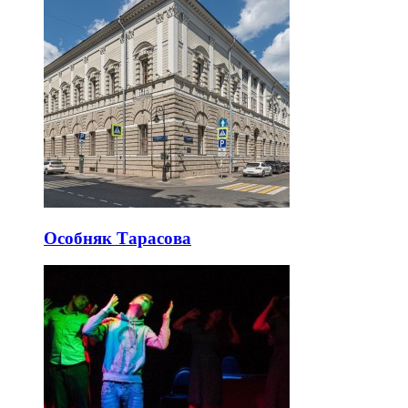
Особняк Тарасова