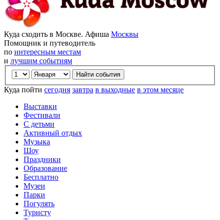
Куда сходить в Москве. Афиша
Москвы
Помощник и путеводитель
по
интересным местам
и
лучшим событиям
Куда пойти
сегодня
завтра
в выходные
в этом месяце
Выставки
Фестивали
С детьми
Активный отдых
Музыка
Шоу
Праздники
Образование
Бесплатно
Музеи
Парки
Погулять
Туристу