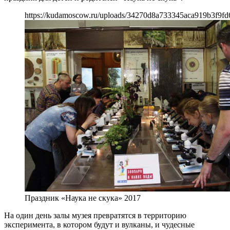
https://kudamoscow.ru/uploads/34270d8a733345aca919b3f9fd
Праздник «Наука не скука» 2017
На один день залы музея превратятся в территорию
эксперимента, в котором будут и вулканы, и чудесные