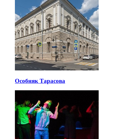
Особняк Тарасова