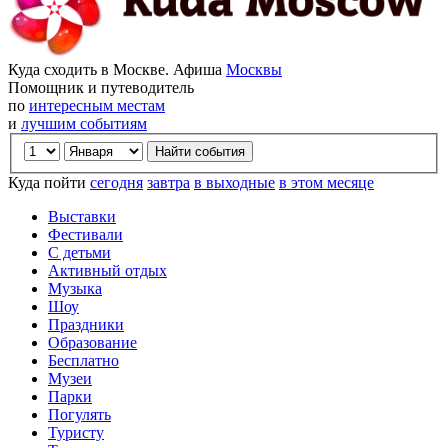
Куда сходить в Москве. Афиша
Москвы
Помощник и путеводитель
по
интересным местам
и
лучшим событиям
Куда пойти
сегодня
завтра
в выходные
в этом месяце
Выставки
Фестивали
С детьми
Активный отдых
Музыка
Шоу
Праздники
Образование
Бесплатно
Музеи
Парки
Погулять
Туристу