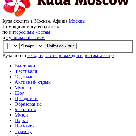
Куда сходить в Москве. Афиша
Москвы
Помощник и путеводитель
по
интересным местам
и
лучшим событиям
Куда пойти
сегодня
завтра
в выходные
в этом месяце
Выставки
Фестивали
С детьми
Активный отдых
Музыка
Шоу
Праздники
Образование
Бесплатно
Музеи
Парки
Погулять
Туристу