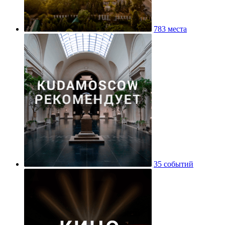
783 места
35 событий