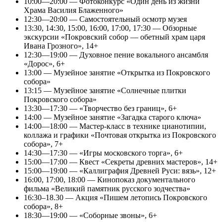
10:00—20:00 — Фотоконкурс «Один день из жизни
Храма Василия Блаженного»
12:30—20:00 — Самостоятельный осмотр музея
13:30, 14:30, 15:00, 16:00, 17:00, 17:30 — Обзорные
экскурсии «Покровский собор — обетный храм царя
Ивана Грозного», 14+
12:30—19:00 — Духовное пение вокального ансамбля
«Дорос», 6+
13:00 — Музейное занятие «Открытка из Покровского
собора»
13:15 — Музейное занятие «Солнечные плитки
Покровского собора»
13:30—17:30 — «Творчество без границ», 6+
14:00 — Музейное занятие «Загадка старого ключа»
14:00—18:00 — Мастер-класс в технике цианотипии,
коллажа и графики «Почтовая открытка из Покровского
собора», 7+
14:30—17:30 — «Игры московского торга», 6+
15:00—17:00 — Квест «Секреты древних мастеров», 14+
15:00—19:00 — «Каллиграфия Древней Руси: вязь», 12+
16:00, 17:00, 18:00 — Кинопоказ документального
фильма «Великий памятник русского зодчества»
16:30–18.30 — Акция «Пишем летопись Покровского
собора», 8+
18:30—19:00 — «Соборные звоны», 6+