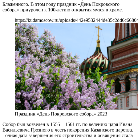
Блаженного. В этом году праздник «День Покровского
собора» приурочен к 100-летию открытия музея в храме.
https://kudamoscow.ru/uploads/442e9532444de35c2dd6c66804
Праздник «День Покровского собора» 2023
Собор был возведён в 1555—1561 гг. по велению царя Ивана
Васильевича Грозного в честь покорения Казанского царства.
Точная дата завершения его строительства и освящения стала