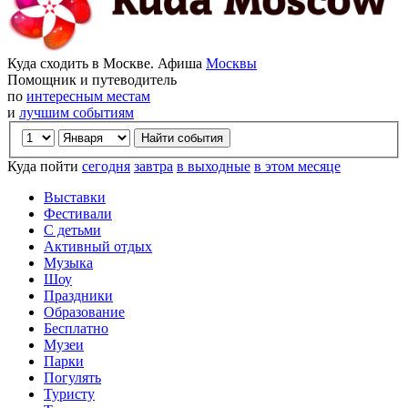
Куда сходить в Москве. Афиша
Москвы
Помощник и путеводитель
по
интересным местам
и
лучшим событиям
Куда пойти
сегодня
завтра
в выходные
в этом месяце
Выставки
Фестивали
С детьми
Активный отдых
Музыка
Шоу
Праздники
Образование
Бесплатно
Музеи
Парки
Погулять
Туристу