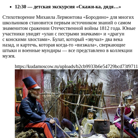
12:30 — детская экскурсия «Скажи-ка, дядя…»
Стихотворение Михаила Лермонтова «Бородино» для многих
школьников становится первым источником знаний о самом
знаменитом сражении Отечественной войны 1812 года. Юные
участники увидят «улан с пестрыми значками» и «драгун
с конскими хвостами». Булат, который «звучал» два века
назад, и картечь, которая когда-то «визжала», сверкающие
штыки и военные мундиры — все представлено в коллекции
музея.
https://kudamoscow.ru/uploads/b2cb9933b6e54729bcd73f9711