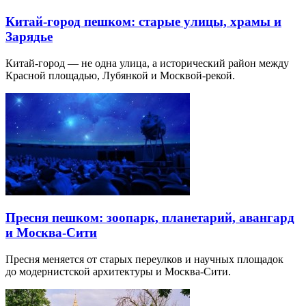
Китай-город пешком: старые улицы, храмы и
Зарядье
Китай-город — не одна улица, а исторический район между
Красной площадью, Лубянкой и Москвой-рекой.
Пресня пешком: зоопарк, планетарий, авангард
и Москва-Сити
Пресня меняется от старых переулков и научных площадок
до модернистской архитектуры и Москва-Сити.