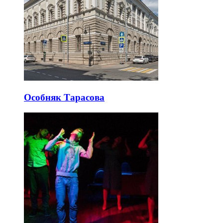
Особняк Тарасова