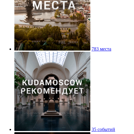
783 места
35 событий