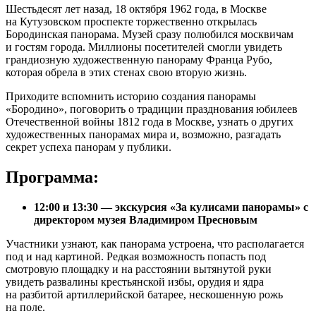
Шестьдесят лет назад, 18 октября 1962 года, в Москве
на Кутузовском проспекте торжественно открылась
Бородинская панорама. Музей сразу полюбился москвичам
и гостям города. Миллионы посетителей смогли увидеть
грандиозную художественную панораму Франца Рубо,
которая обрела в этих стенах свою вторую жизнь.
Приходите вспомнить историю создания панорамы
«Бородино», поговорить о традиции празднования юбилеев
Отечественной войны 1812 года в Москве, узнать о других
художественных панорамах мира и, возможно, разгадать
секрет успеха панорам у публики.
Программа:
12:00 и 13:30 — экскурсия «За кулисами панорамы»
с
директором музея Владимиром Пресновым
Участники узнают, как панорама устроена, что располагается
под и над картиной. Редкая возможность попасть под
смотровую площадку и на расстоянии вытянутой руки
увидеть развалины крестьянской избы, орудия и ядра
на разбитой артиллерийской батарее, нескошенную рожь
на поле.