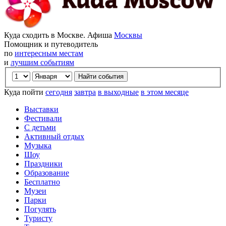
Куда сходить в Москве. Афиша
Москвы
Помощник и путеводитель
по
интересным местам
и
лучшим событиям
Куда пойти
сегодня
завтра
в выходные
в этом месяце
Выставки
Фестивали
С детьми
Активный отдых
Музыка
Шоу
Праздники
Образование
Бесплатно
Музеи
Парки
Погулять
Туристу