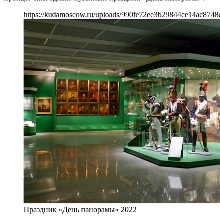
https://kudamoscow.ru/uploads/990fe72ee3b29844ce14ac8748
Праздник «День панорамы» 2022