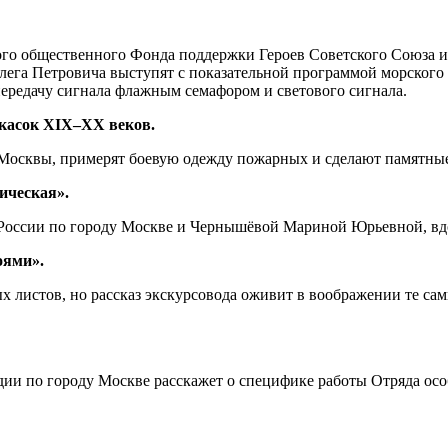
ого общественного Фонда поддержки Героев Советского Союза и
ега Петровича выступят с показательной программой морского
передачу сигнала флажным семафором и светового сигнала.
касок XIX–XX веков.
 Москвы, примерят боевую одежду пожарных и сделают памятные
ическая».
 России по городу Москве и Чернышёвой Мариной Юрьевной, вдо
оями».
х листов, но рассказ экскурсовода оживит в воображении те са
 по городу Москве расскажет о специфике работы Отряда особо