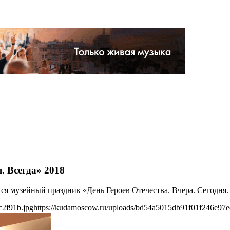
. Всегда» 2018
тся музейный праздник «День Героев Отечества. Вчера. Сегодня.
c2f91b.jpg
https://kudamoscow.ru/uploads/bd54a5015db91f01f246e97e