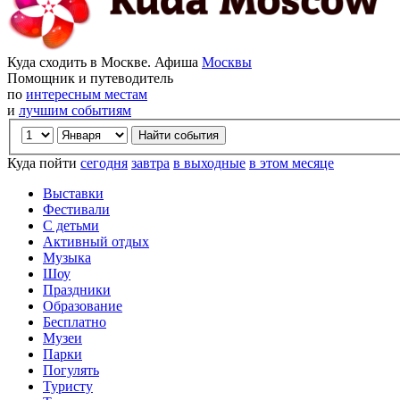
Куда сходить в Москве. Афиша
Москвы
Помощник и путеводитель
по
интересным местам
и
лучшим событиям
Куда пойти
сегодня
завтра
в выходные
в этом месяце
Выставки
Фестивали
С детьми
Активный отдых
Музыка
Шоу
Праздники
Образование
Бесплатно
Музеи
Парки
Погулять
Туристу