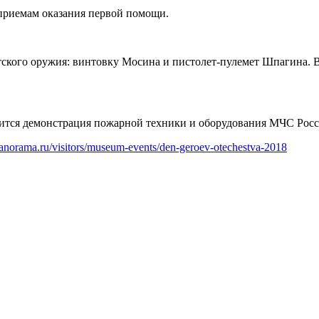
иемам оказания первой помощи.
ского оружия: винтовку Мосина и пистолет-пулемет Шпагина. В
тоится демонстрация пожарной техники и оборудования МЧС Росс
panorama.ru/visitors/museum-events/den-geroev-otechestva-2018