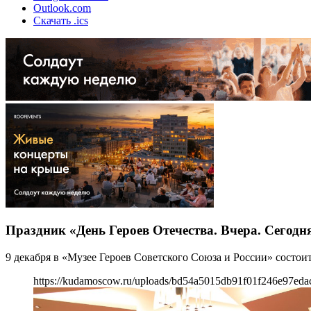
Outlook.com
Скачать .ics
Праздник «День Героев Отечества. Вчера. Сегодня
9 декабря в «Музее Героев Советского Союза и России» состои
https://kudamoscow.ru/uploads/bd54a5015db91f01f246e97eda