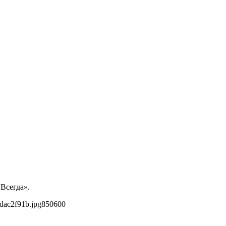
 Всегда».
dac2f91b.jpg
850
600