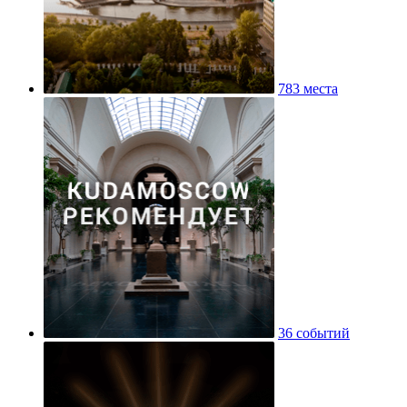
783 места
36 событий