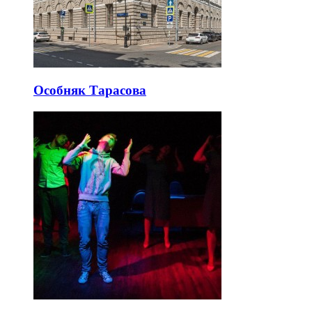
Особняк Тарасова