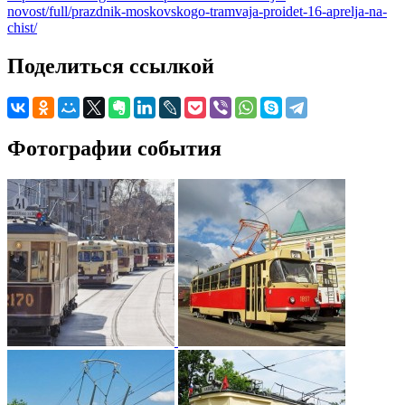
novost/full/prazdnik-moskovskogo-tramvaja-proidet-16-aprelja-na-
chist/
Поделиться ссылкой
Фотографии события