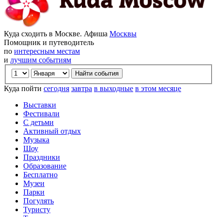
Куда сходить в Москве. Афиша
Москвы
Помощник и путеводитель
по
интересным местам
и
лучшим событиям
Куда пойти
сегодня
завтра
в выходные
в этом месяце
Выставки
Фестивали
С детьми
Активный отдых
Музыка
Шоу
Праздники
Образование
Бесплатно
Музеи
Парки
Погулять
Туристу