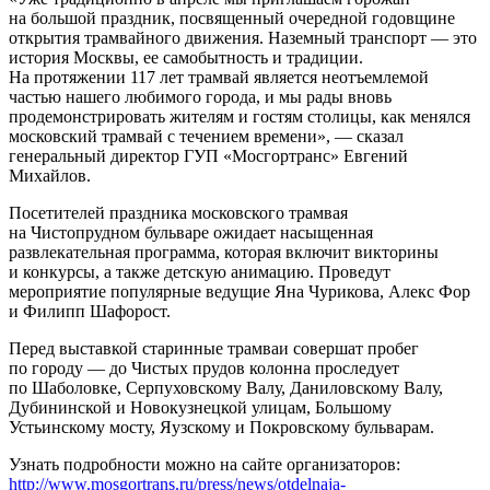
на большой праздник, посвященный очередной годовщине
открытия трамвайного движения. Наземный транспорт — это
история Москвы, ее самобытность и традиции.
На протяжении 117 лет трамвай является неотъемлемой
частью нашего любимого города, и мы рады вновь
продемонстрировать жителям и гостям столицы, как менялся
московский трамвай с течением времени», — сказал
генеральный директор ГУП «Мосгортранс» Евгений
Михайлов.
Посетителей праздника московского трамвая
на Чистопрудном бульваре ожидает насыщенная
развлекательная программа, которая включит викторины
и конкурсы, а также детскую анимацию. Проведут
мероприятие популярные ведущие Яна Чурикова, Алекс Фор
и Филипп Шафорост.
Перед выставкой старинные трамваи совершат пробег
по городу — до Чистых прудов колонна проследует
по Шаболовке, Серпуховскому Валу, Даниловскому Валу,
Дубининской и Новокузнецкой улицам, Большому
Устьинскому мосту, Яузскому и Покровскому бульварам.
Узнать подробности можно на сайте организаторов:
http://www.mosgortrans.ru/press/news/otdelnaja-