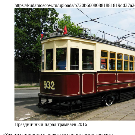
https://kudamoscow.ru/uploads/b720b66080881881819dd37a2e
Праздничный парад трамваев 2016
«Уже традиционно в апреле мы приглашаем горожан