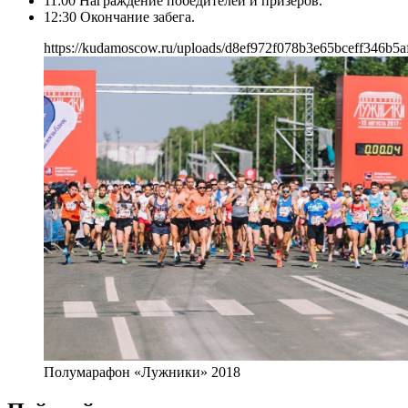
11:00 Награждение победителей и призёров.
12:30 Окончание забега.
https://kudamoscow.ru/uploads/d8ef972f078b3e65bceff346b5a
Полумарафон «Лужники» 2018