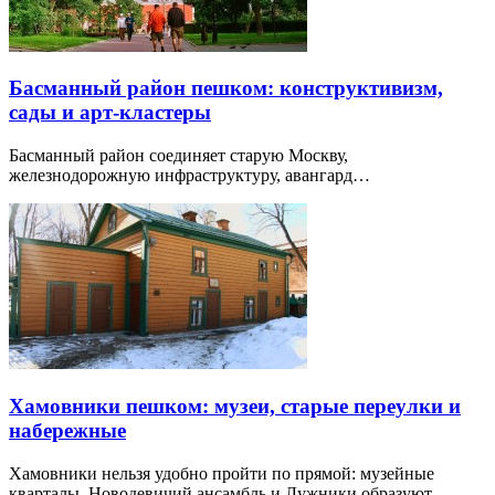
Басманный район пешком: конструктивизм,
сады и арт-кластеры
Басманный район соединяет старую Москву,
железнодорожную инфраструктуру, авангард…
Хамовники пешком: музеи, старые переулки и
набережные
Хамовники нельзя удобно пройти по прямой: музейные
кварталы, Новодевичий ансамбль и Лужники образуют