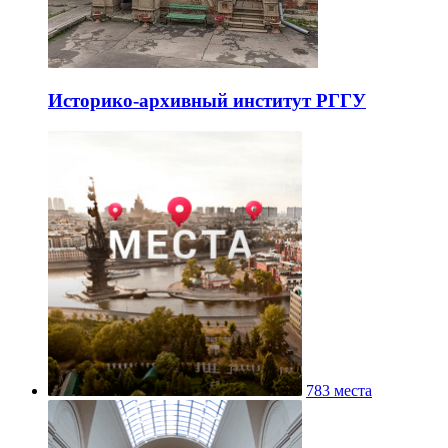
Историко-архивный институт РГГУ
783 места