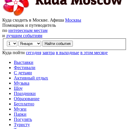
Куда сходить в Москве. Афиша
Москвы
Помощник и путеводитель
по
интересным местам
и
лучшим событиям
Куда пойти
сегодня
завтра
в выходные
в этом месяце
Выставки
Фестивали
С детьми
Активный отдых
Музыка
Шоу
Праздники
Образование
Бесплатно
Музеи
Парки
Погулять
Туристу