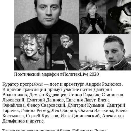
Поэтический марафон #ПолитехLive 2020
Куратор программы — поэт и драматург Андрей Родионов.
В прямой трансляции примут участие поэты Дмитрий
Воденников, Демьян Кудрявцев, Линор Горалик, Станислав
Львовский, Дмитрий Данилов, Евгения Лавут, Елена
Фанайлова, Федор Сваровский, Дмитрий Кузьмин, Дмитрий
Гаричев, Галина Рымбу, Лев Оборин, Оксана Васякина, Елена
Костылева, Сергей Круглов, Илья Данишевский, Александр
Дельфинов и другие.
Также свои стихи прочтет Айгель Гайсина и Диана