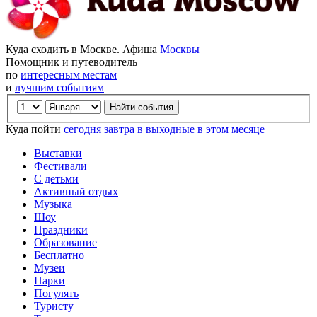
Куда сходить в Москве. Афиша
Москвы
Помощник и путеводитель
по
интересным местам
и
лучшим событиям
Куда пойти
сегодня
завтра
в выходные
в этом месяце
Выставки
Фестивали
С детьми
Активный отдых
Музыка
Шоу
Праздники
Образование
Бесплатно
Музеи
Парки
Погулять
Туристу