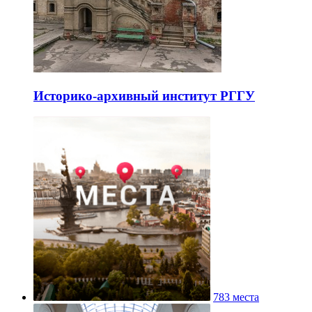
Историко-архивный институт РГГУ
783 места