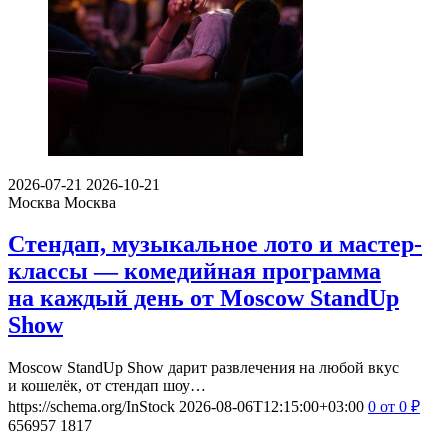
2026-07-21
2026-10-21
Москва
Москва
Стендап, музыкальное лото и мастер-
классы — комедийная программа
на каждый день от Moscow StandUp
Show
Moscow StandUp Show дарит развлечения на любой вкус
и кошелёк, от стендап шоу…
https://schema.org/InStock
2026-08-06T12:15:00+03:00
0
от 0
₽
656957
1817