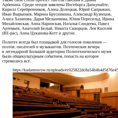
Арбенина. Среди чтецов заявлены Ингеборга Дапкунайте,
Кирилл Серебренников, Алена Долецкая, Юрий Сапрыкин,
Иван Вырыпаев, Марина Брусникина, Александр Кузнецов,
Алиса Хазанова, Дарья Мельникова, Юлия Пересильд, Ирина
Михайловская, Анна Наринская, Наталья Синдеева, Павел
Артемьев, Анатолий Белый, Никита Скворцов, Лев Киселев
(RE-pac), Анна Цуканова-Котт и другие.
Политех всегда был площадкой для голосов поколения —
поэтов, писателей и музыкантов. Поэтические вечера
в легендарной Большой аудитории Политехнического музея
были общекультурным событием, попасть на которое
стремились все.
https://kudamoscow.ru/uploads/ec025822dc8a54b4b4d5d76e4