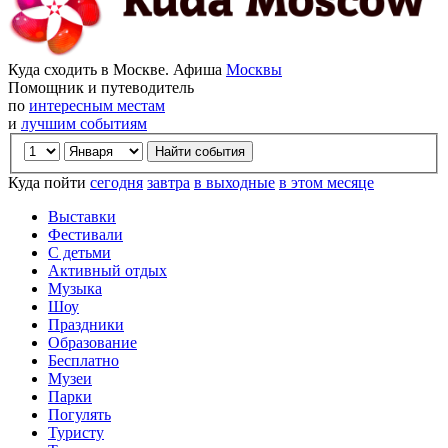
Куда сходить в Москве. Афиша
Москвы
Помощник и путеводитель
по
интересным местам
и
лучшим событиям
Куда пойти
сегодня
завтра
в выходные
в этом месяце
Выставки
Фестивали
С детьми
Активный отдых
Музыка
Шоу
Праздники
Образование
Бесплатно
Музеи
Парки
Погулять
Туристу