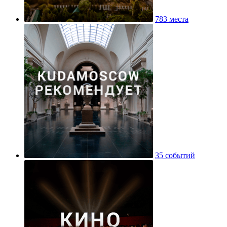
783 места
35 событий