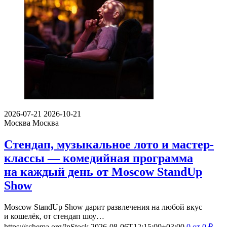
2026-07-21
2026-10-21
Москва
Москва
Стендап, музыкальное лото и мастер-
классы — комедийная программа
на каждый день от Moscow StandUp
Show
Moscow StandUp Show дарит развлечения на любой вкус
и кошелёк, от стендап шоу…
https://schema.org/InStock
2026-08-06T12:15:00+03:00
0
от 0
₽