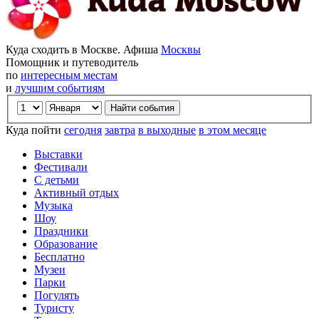
Куда сходить в Москве. Афиша
Москвы
Помощник и путеводитель
по
интересным местам
и
лучшим событиям
Куда пойти
сегодня
завтра
в выходные
в этом месяце
Выставки
Фестивали
С детьми
Активный отдых
Музыка
Шоу
Праздники
Образование
Бесплатно
Музеи
Парки
Погулять
Туристу