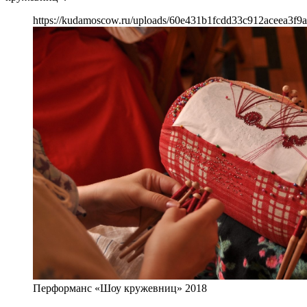
https://kudamoscow.ru/uploads/60e431b1fcdd33c912aceea3f9
Перформанс «Шоу кружевниц» 2018