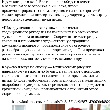
Кружевницы со всей России вновь соберутся вместе
в балконном зале особняка XVIII века, чтобы
продемонстрировать свое мастерство и на глазах зрителей
создать кружевной шедевр. В этом году чарующую атмосферу
перформанса дополнят звуки арфы.
«Шоу кружевниц» — это уникальное сочетание
традиционного рукоделия на коклюшках и классической
музыки в живом исполнении. Современные мастерицы,
сохраняя и приумножая художественную традицию
кружевниц прошлого, продемонстрируют огромное
разнообразие узоров и свои авторские идеи. Они представят
различные виды ручного изготовления кружева: плетеное
на коклюшках, шитое, узелковое, вязаное и другие.
Кружево плетут по сколку — техническому рисунку,
нанесенному на плотную бумагу, а выплетают с помощью
коклюшек — деревянных палочек, на которые намотаны
нитки. В ходе перформанса посетители смогут в мельчайших
подробностях увидеть, как переплетаются нити и рождается
кружевной «рисунок», познакомиться с техниками этого
старинного промысла.
https://kudamoscow.ru/uploads/0b6d53bde9f687142069bd482