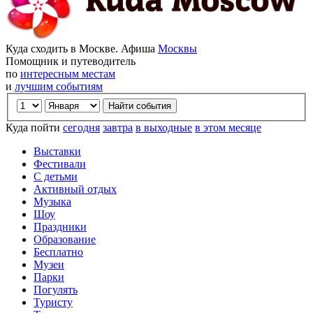
Куда сходить в Москве. Афиша
Москвы
Помощник и путеводитель
по
интересным местам
и
лучшим событиям
Куда пойти
сегодня
завтра
в выходные
в этом месяце
Выставки
Фестивали
С детьми
Активный отдых
Музыка
Шоу
Праздники
Образование
Бесплатно
Музеи
Парки
Погулять
Туристу