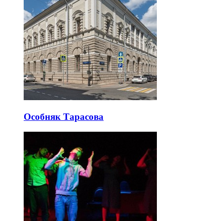
Особняк Тарасова