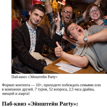
Паб-квиз «Эйнштейн Party»
Формат контента — 10+, приходите побеждать семьями или
в компании друзей. 7 туров, 52 вопроса, 2,5 часа драйва,
эмоций и азарта!
Паб-квиз «Эйнштейн Party»: