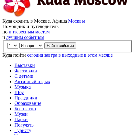
Куда сходить в Москве. Афиша
Москвы
Помощник и путеводитель
по
интересным местам
и
лучшим событиям
Куда пойти
сегодня
завтра
в выходные
в этом месяце
Выставки
Фестивали
С детьми
Активный отдых
Музыка
Шоу
Праздники
Образование
Бесплатно
Музеи
Парки
Погулять
Туристу