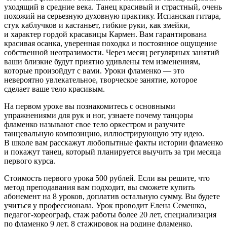
уходящий в средние века. Танец красивый и страстный, очень
похожий на серьезную духовную практику. Испанская гитара,
стук каблучков и кастаньет, гибкие руки, как змейки,
и характер гордой красавицы Кармен. Вам гарантирована
красивая осанка, уверенная походка и постоянное ощущение
собственной неотразимости. Через месяц регулярных занятий
ваши близкие будут приятно удивлены тем изменениям,
которые произойдут с вами. Уроки фламенко — это
невероятно увлекательное, творческое занятие, которое
сделает ваше тело красивым.
На первом уроке вы познакомитесь с основными
упражнениями для рук и ног, узнаете почему танцоры
фламенко называют свое тело оркестром и разучите
танцевальную композицию, иллюстрирующую эту идею.
В школе вам расскажут любопытные факты истории фламенко
и покажут танец, который планируется выучить за три месяца
первого курса.
Стоимость первого урока 500 рублей. Если вы решите, что
метод преподавания вам подходит, вы сможете купить
абонемент на 8 уроков, доплатив остальную сумму. Вы будете
учиться у профессионала. Урок проводит Елена Семешко,
педагог-хореограф, стаж работы более 20 лет, специализация
по фламенко 9 лет, 8 стажировок на родине фламенко,