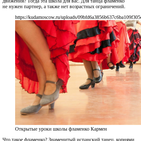
движения? Тогда эта школа для вас. Для танца фламенко
не нужен партнер, а также нет возрастных ограничений.
https://kudamoscow.ru/uploads/09bfd6a3856b637c6ba109f305
Открытые уроки школы фламенко Кармен
Что такое фламенко? Знаменитый испанский танец, корнями