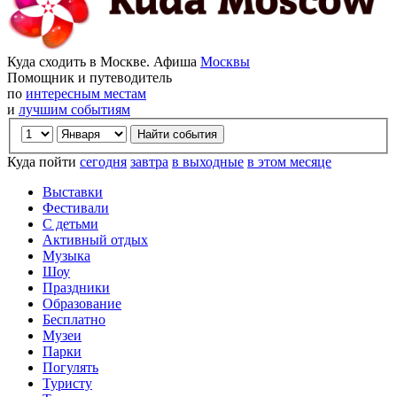
Куда сходить в Москве. Афиша
Москвы
Помощник и путеводитель
по
интересным местам
и
лучшим событиям
Куда пойти
сегодня
завтра
в выходные
в этом месяце
Выставки
Фестивали
С детьми
Активный отдых
Музыка
Шоу
Праздники
Образование
Бесплатно
Музеи
Парки
Погулять
Туристу