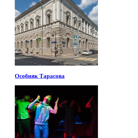
Особняк Тарасова