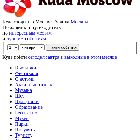
Куда сходить в Москве. Афиша
Москвы
Помощник и путеводитель
по
интересным местам
и
лучшим событиям
Куда пойти
сегодня
завтра
в выходные
в этом месяце
Выставки
Фестивали
С детьми
Активный отдых
Музыка
Шоу
Праздники
Образование
Бесплатно
Музеи
Парки
Погулять
Туристу