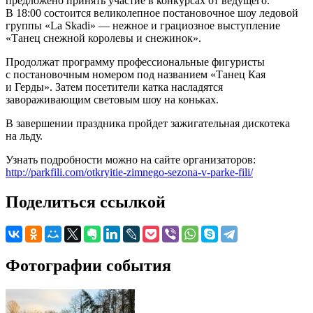
предложено принять участие в конкурсах от ведущего.
В 18:00 состоится великолепное постановочное шоу ледовой
группы «La Skadi» — нежное и грациозное выступление
«Танец снежной королевы и снежинок».
Продолжат программу профессиональные фигуристы
с постановочным номером под названием «Танец Кая
и Герды». Затем посетители катка насладятся
завораживающим световым шоу на коньках.
В завершении праздника пройдет зажигательная дискотека
на льду.
Узнать подробности можно на сайте организаторов:
http://parkfili.com/otkryitie-zimnego-sezona-v-parke-fili/
Поделиться ссылкой
Фотографии события