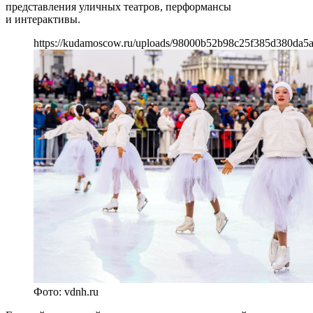
представления уличных театров, перформансы
и интерактивы.
https://kudamoscow.ru/uploads/98000b52b98c25f385d380da5a
Фото: vdnh.ru