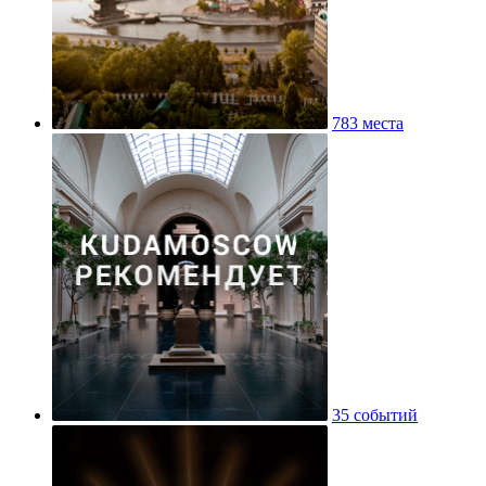
783 места
35 событий