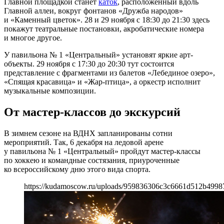
Главной площадкой станет
каток
, расположенный вдоль
Главной аллеи, вокруг фонтанов «Дружба народов»
и «Каменный цветок». 28 и 29 ноября с 18:30 до 21:30 здесь
покажут театральные постановки, акробатические номера
и многое другое.
У павильона № 1 «Центральный» установят яркие арт-
объекты. 29 ноября с 17:30 до 20:30 тут состоится
представление с фрагментами из балетов «Лебединое озеро»,
«Спящая красавица» и «Жар-птица», а оркестр исполнит
музыкальные композиции.
От мастер-классов до экскурсий
В зимнем сезоне на ВДНХ запланированы сотни
мероприятий. Так, 6 декабря на ледовой арене
у павильона № 1 «Центральный» пройдут мастер-классы
по хоккею и командные состязания, приуроченные
ко всероссийскому дню этого вида спорта.
https://kudamoscow.ru/uploads/959836306c3c6661d512b4998