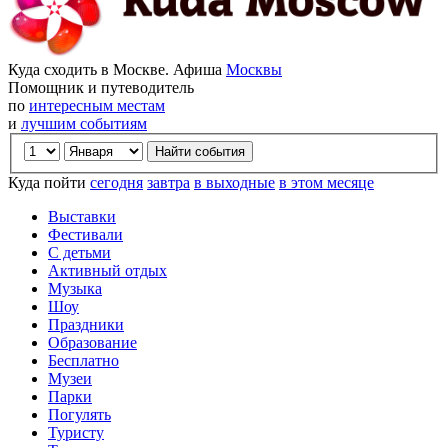
Куда сходить в Москве. Афиша
Москвы
Помощник и путеводитель
по
интересным местам
и
лучшим событиям
Куда пойти
сегодня
завтра
в выходные
в этом месяце
Выставки
Фестивали
С детьми
Активный отдых
Музыка
Шоу
Праздники
Образование
Бесплатно
Музеи
Парки
Погулять
Туристу