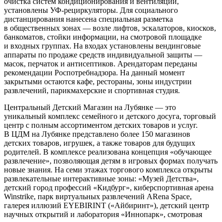
очистка систем кондиционирования и вентиляции,
установлены УФ-рециркуляторы. Для социального
дистанцирования нанесена специальная разметка
в общественных зонах — возле лифтов, эскалаторов, киосков,
банкоматов, стойки информации, на смотровой площадке
и входных группах. На входах установлены вендинговые
аппараты по продаже средств индивидуальной защиты —
масок, перчаток и антисептиков. Арендаторам переданы
рекомендации Роспотребнадзора. На данный момент
закрытыми остаются кафе, рестораны, зоны индустрии
развлечений, парикмахерские и спортивная студия.
Центральный Детский Магазин на Лубянке — это
уникальный комплекс семейного и детского досуга, торговый
центр с полным ассортиментом детских товаров и услуг.
В ЦДМ на Лубянке представлено более 150 магазинов
детских товаров, игрушек, а также товаров для будущих
родителей. В комплексе реализована концепция «обучающее
развлечение», позволяющая детям в игровых формах получать
новые знания. На семи этажах торгового комплекса открыты
развлекательные интерактивные зоны: «Музей Детства»,
детский город профессий «Кидбург», киберспортивная арена
Winstrike, парк виртуальных развлечений ARena Space,
галерея иллюзий EYEBIRINT («Айбиринт»), детский центр
научных открытий и лаборатория «Иннопарк», смотровая