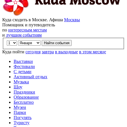
Куда сходить в Москве. Афиша
Москвы
Помощник и путеводитель
по
интересным местам
и
лучшим событиям
Куда пойти
сегодня
завтра
в выходные
в этом месяце
Выставки
Фестивали
С детьми
Активный отдых
Музыка
Шоу
Праздники
Образование
Бесплатно
Музеи
Парки
Погулять
Туристу