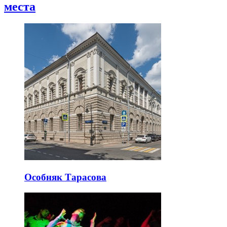
места
Особняк Тарасова