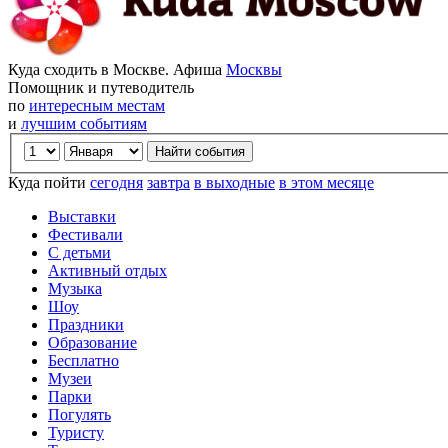
Куда сходить в Москве. Афиша
Москвы
Помощник и путеводитель
по
интересным местам
и
лучшим событиям
Куда пойти
сегодня
завтра
в выходные
в этом месяце
Выставки
Фестивали
С детьми
Активный отдых
Музыка
Шоу
Праздники
Образование
Бесплатно
Музеи
Парки
Погулять
Туристу