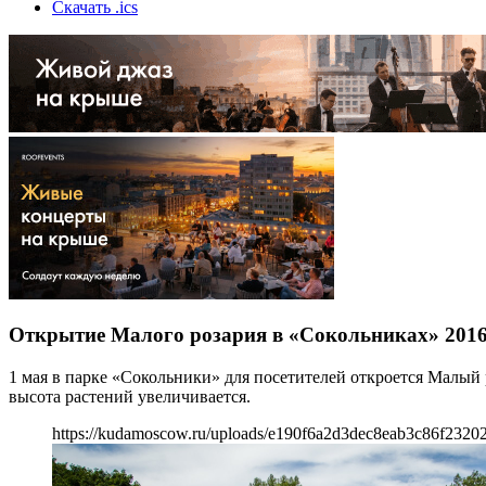
Скачать .ics
Открытие Малого розария в «Сокольниках» 201
1 мая в парке «Сокольники» для посетителей откроется Малый 
высота растений увеличивается.
https://kudamoscow.ru/uploads/e190f6a2d3dec8eab3c86f2320