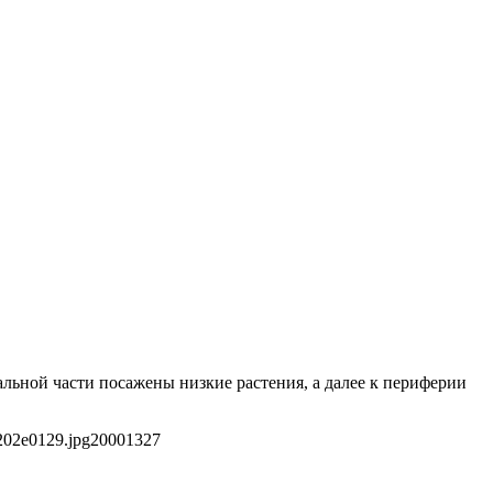
альной части посажены низкие растения, а далее к периферии
202e0129.jpg
2000
1327