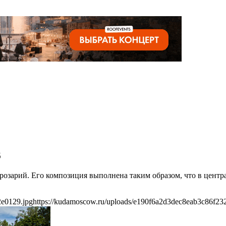
6
розарий. Его композиция выполнена таким образом, что в центр
2e0129.jpg
https://kudamoscow.ru/uploads/e190f6a2d3dec8eab3c86f23