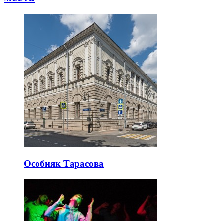
Особняк Тарасова