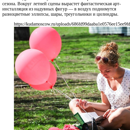
сезона. Вокруг летней сцены вырастет фантастическая арт-
инсталляция из надувных фигур — в воздух поднимутся
разноцветные эллипсы, шары, треугольники и цилиндры.
https://kudamoscow.ru/uploads/686fd99daaba1e0576ee15ee9fd