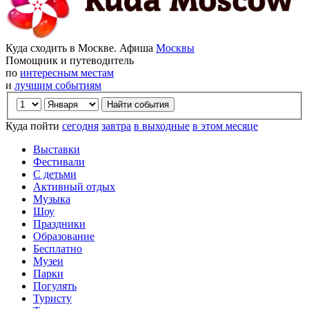
Куда сходить в Москве. Афиша
Москвы
Помощник и путеводитель
по
интересным местам
и
лучшим событиям
Куда пойти
сегодня
завтра
в выходные
в этом месяце
Выставки
Фестивали
С детьми
Активный отдых
Музыка
Шоу
Праздники
Образование
Бесплатно
Музеи
Парки
Погулять
Туристу