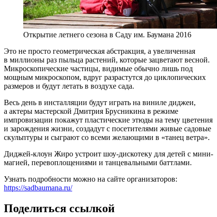
Открытие летнего сезона в Саду им. Баумана 2016
Это не просто геометрическая абстракция, а увеличенная
в миллионы раз пыльца растений, которые зацветают весной.
Микроскопические частицы, видимые обычно лишь под
мощным микроскопом, вдруг разрастутся до циклопических
размеров и будут летать в воздухе сада.
Весь день в инсталляции будут играть на виниле диджеи,
а актеры мастерской Дмитрия Брусникина в режиме
импровизации покажут пластические этюды на тему цветения
и зарождения жизни, создадут с посетителями живые садовые
скульптуры и сыграют со всеми желающими в «танец ветра».
Диджей-клоун Жиро устроит шоу-дискотеку для детей с мини-
магией, перевоплощениями и танцевальными баттлами.
Узнать подробности можно на сайте организаторов:
https://sadbaumana.ru/
Поделиться ссылкой