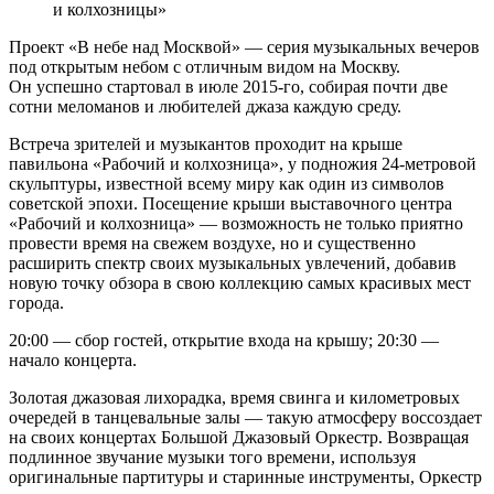
и колхозницы»
Проект «В небе над Москвой» — серия музыкальных вечеров
под открытым небом с отличным видом на Москву.
Он успешно стартовал в июле 2015-го, собирая почти две
сотни меломанов и любителей джаза каждую среду.
Встреча зрителей и музыкантов проходит на крыше
павильона «Рабочий и колхозница», у подножия 24-метровой
скульптуры, известной всему миру как один из символов
советской эпохи. Посещение крыши выставочного центра
«Рабочий и колхозница» — возможность не только приятно
провести время на свежем воздухе, но и существенно
расширить спектр своих музыкальных увлечений, добавив
новую точку обзора в свою коллекцию самых красивых мест
города.
20:00 — сбор гостей, открытие входа на крышу; 20:30 —
начало концерта.
Золотая джазовая лихорадка, время свинга и километровых
очередей в танцевальные залы — такую атмосферу воссоздает
на своих концертах Большой Джазовый Оркестр. Возвращая
подлинное звучание музыки того времени, используя
оригинальные партитуры и старинные инструменты, Оркестр