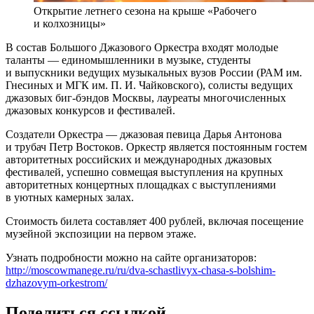
Открытие летнего сезона на крыше «Рабочего
и колхозницы»
В состав Большого Джазового Оркестра входят молодые
таланты — единомышленники в музыке, студенты
и выпускники ведущих музыкальных вузов России (РАМ им.
Гнесиных и МГК им. П. И. Чайковского), солисты ведущих
джазовых биг-бэндов Москвы, лауреаты многочисленных
джазовых конкурсов и фестивалей.
Создатели Оркестра — джазовая певица Дарья Антонова
и трубач Петр Востоков. Оркестр является постоянным гостем
авторитетных российских и международных джазовых
фестивалей, успешно совмещая выступления на крупных
авторитетных концертных площадках с выступлениями
в уютных камерных залах.
Стоимость билета составляет 400 рублей, включая посещение
музейной экспозиции на первом этаже.
Узнать подробности можно на сайте организаторов:
http://moscowmanege.ru/ru/dva-schastlivyx-chasa-s-bolshim-
dzhazovym-orkestrom/
Поделиться ссылкой