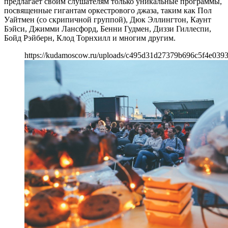
предлагает своим слушателям только уникальные программы,
посвященные гигантам оркестрового джаза, таким как Пол
Уайтмен (со скрипичной группой), Дюк Эллингтон, Каунт
Бэйси, Джимми Лансфорд, Бенни Гудмен, Диззи Гиллеспи,
Бойд Рэйберн, Клод Торнхилл и многим другим.
https://kudamoscow.ru/uploads/c495d31d27379b696c5f4e0393