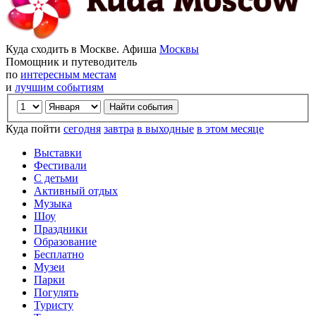
Куда сходить в Москве. Афиша
Москвы
Помощник и путеводитель
по
интересным местам
и
лучшим событиям
Куда пойти
сегодня
завтра
в выходные
в этом месяце
Выставки
Фестивали
С детьми
Активный отдых
Музыка
Шоу
Праздники
Образование
Бесплатно
Музеи
Парки
Погулять
Туристу