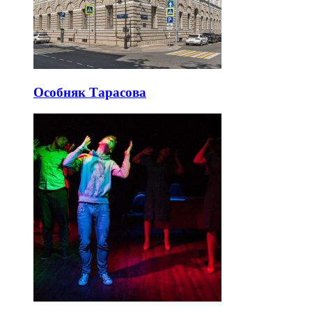
Особняк Тарасова