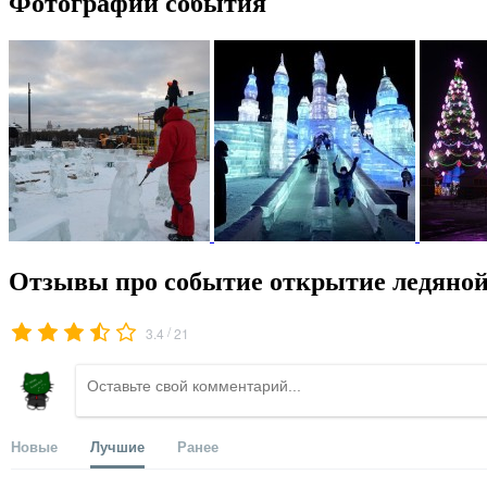
Фотографии события
Отзывы про событие открытие ледяной 
/
3.4
21
Новые
Лучшие
Ранее