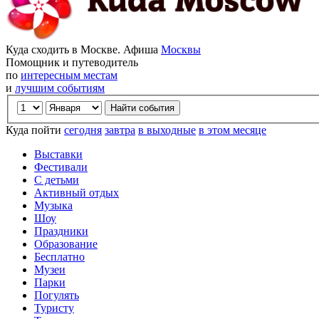
Куда сходить в Москве. Афиша
Москвы
Помощник и путеводитель
по
интересным местам
и
лучшим событиям
Куда пойти
сегодня
завтра
в выходные
в этом месяце
Выставки
Фестивали
С детьми
Активный отдых
Музыка
Шоу
Праздники
Образование
Бесплатно
Музеи
Парки
Погулять
Туристу