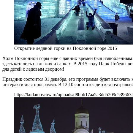
Открытие ледяной горки на Поклонной горе 2015
Холм Поклонной горы еще с давних времен был излюбленным м
здесь катались на лыжах и санках. В 2015 году Парк Победы в
для детей с ледовым дворцом!
Праздник состоится 31 декабря, его программа будет включать
интерактивная программа. В 12:10 состоится детская театраль
https://kudamoscow.ru/uploads/d8bbb17aa5a3dd5209c539663