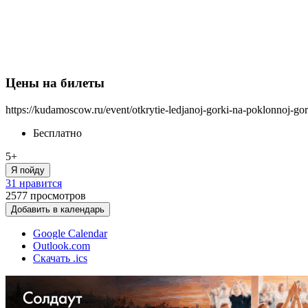
Цены на билеты
https://kudamoscow.ru/event/otkrytie-ledjanoj-gorki-na-poklonnoj-go
Бесплатно
5+
Я пойду
31 нравится
2577
просмотров
Добавить в календарь
Google Calendar
Outlook.com
Скачать .ics