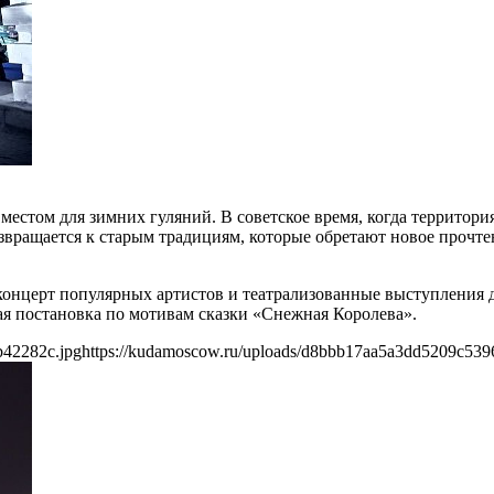
естом для зимних гуляний. В советское время, когда территори
озвращается к старым традициям, которые обретают новое прочте
 концерт популярных артистов и театрализованные выступления д
ная постановка по мотивам сказки «Снежная Королева».
b42282c.jpg
https://kudamoscow.ru/uploads/d8bbb17aa5a3dd5209c539