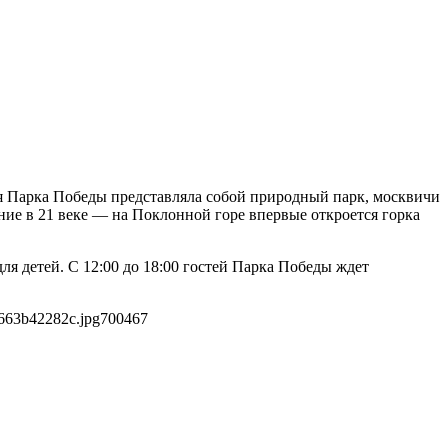
я Парка Победы представляла собой природный парк, москвичи
ние в 21 веке — на Поклонной горе впервые откроется горка
ля детей. С 12:00 до 18:00 гостей Парка Победы ждет
663b42282c.jpg
700
467