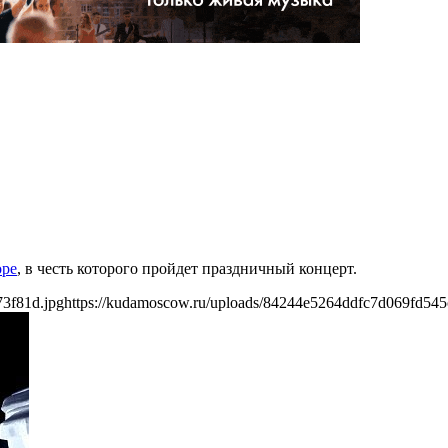
5
оре
, в честь которого пройдет праздничный концерт.
73f81d.jpg
https://kudamoscow.ru/uploads/84244e5264ddfc7d069fd545