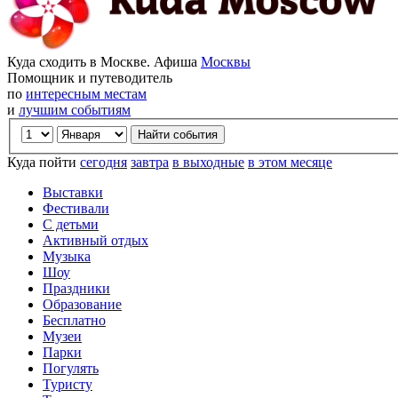
Куда сходить в Москве. Афиша
Москвы
Помощник и путеводитель
по
интересным местам
и
лучшим событиям
Куда пойти
сегодня
завтра
в выходные
в этом месяце
Выставки
Фестивали
С детьми
Активный отдых
Музыка
Шоу
Праздники
Образование
Бесплатно
Музеи
Парки
Погулять
Туристу