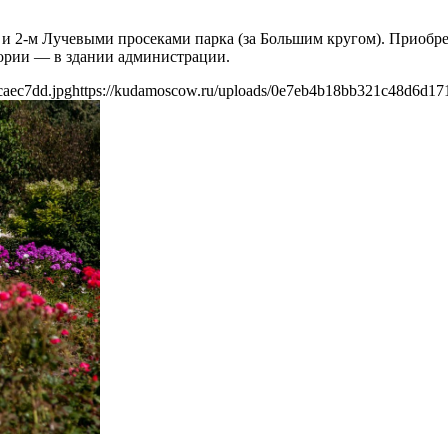
м и 2-м Лучевыми просеками парка (за Большим кругом). Приобр
итории — в здании администрации.
caec7dd.jpg
https://kudamoscow.ru/uploads/0e7eb4b18bb321c48d6d17