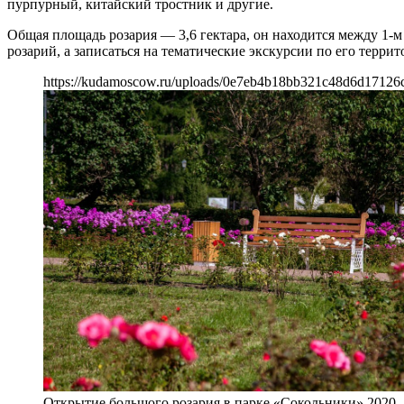
пурпурный, китайский тростник и другие.
Общая площадь розария — 3,6 гектара, он находится между 1-
розарий, а записаться на тематические экскурсии по его терр
https://kudamoscow.ru/uploads/0e7eb4b18bb321c48d6d17126
Открытие большого розария в парке «Сокольники» 2020