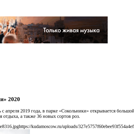
и» 2020
сь с апреля 2019 года, в парке «Сокольники» открывается больш
 отдыха, а также 36 новых сортов роз.
e8316.jpg
https://kudamoscow.ru/uploads/327e5757f60ebee93f554a4e