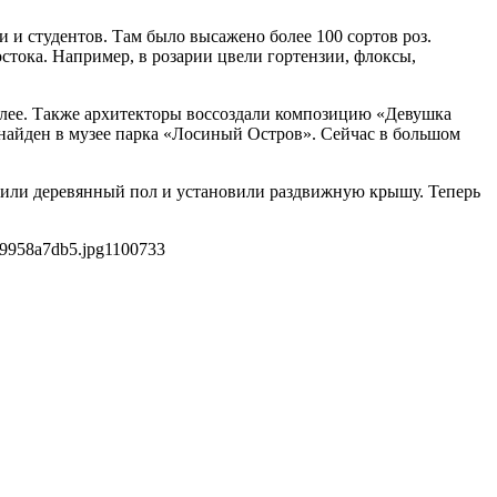
 и студентов. Там было высажено более 100 сортов роз.
стока. Например, в розарии цвели гортензии, флоксы,
аллее. Также архитекторы воссоздали композицию «Девушка
 найден в музее парка «Лосиный Остров». Сейчас в большом
вили деревянный пол и установили раздвижную крышу. Теперь
c9958a7db5.jpg
1100
733