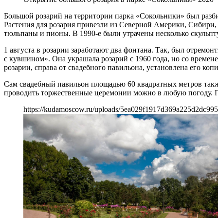
Большой розарий на территории парка «Сокольники» был разби
Растения для розария привезли из Северной Америки, Сибири, 
тюльпаны и пионы. В 1990-е были утрачены несколько скульпт
1 августа в розарии заработают два фонтана. Так, был отрем
с кувшином». Она украшала розарий с 1960 года, но со време
розарии, справа от свадебного павильона, установлена его копи
Сам свадебный павильон площадью 60 квадратных метров так
проводить торжественные церемонии можно в любую погоду. Па
https://kudamoscow.ru/uploads/5ea029f1917d369a225d2dc995