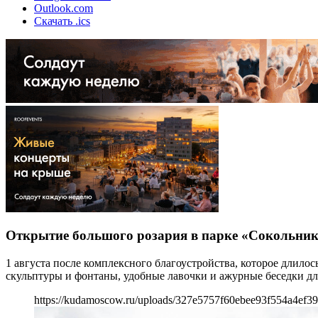
Outlook.com
Скачать .ics
Открытие большого розария в парке «Сокольник
1 августа после комплексного благоустройства, которое длило
скульптуры и фонтаны, удобные лавочки и ажурные беседки для
https://kudamoscow.ru/uploads/327e5757f60ebee93f554a4ef39