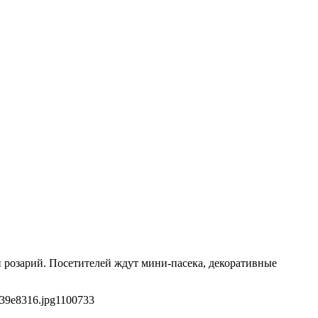
ой розарий. Посетителей ждут мини-пасека, декоративные
f39e8316.jpg
1100
733