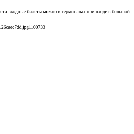
ести входные билеты можно в терминалах при входе в большой
126caec7dd.jpg
1100
733